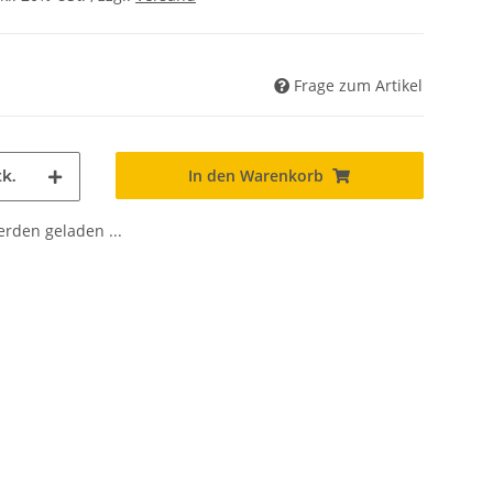
Frage zum Artikel
In den Warenkorb
k.
den geladen ...