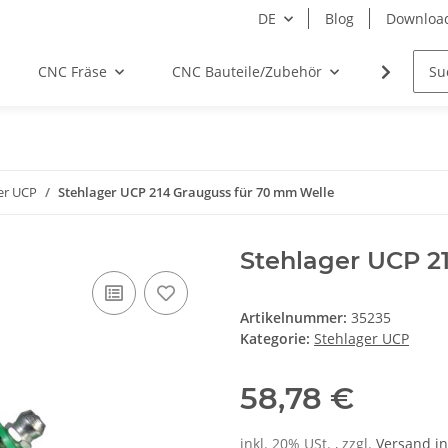
DE
Blog
Downloa
CNC Fräse
CNC Bauteile/Zubehör
Elektro
er UCP
Stehlager UCP 214 Grauguss für 70 mm Welle
Stehlager UCP 2
Artikelnummer:
35235
Kategorie:
Stehlager UCP
58,78 €
inkl. 20% USt. , zzgl.
Versand
in