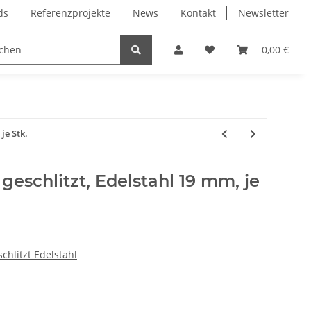
ds
Referenzprojekte
News
Kontakt
Newsletter
Frässpindeln
Lagertechnik
Lineartechnik
0,00 €
je Stk.
geschlitzt, Edelstahl 19 mm, je
chlitzt Edelstahl