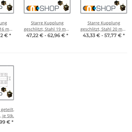
lung
Starre Kupplung
Starre Kupplung
geschlitzt, Stahl 19 mm,
geschlitzt, Stahl 20 mm,
je Stk.
je Stk.
12 €
*
47,22 € -
62,96 €
*
43,33 € -
57,77 €
*
geteilt,
5 mm, je Stk.
,99 €
*