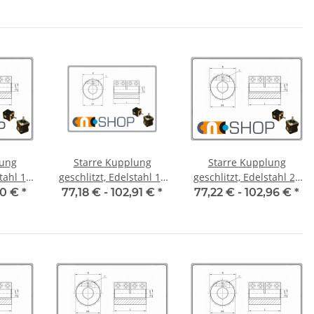
lung
Starre Kupplung
Starre Kupplung
hl 16
geschlitzt, Edelstahl 19
geschlitzt, Edelstahl 20
.
mm, je Stk.
mm, je Stk.
20 €
*
77,18 € -
102,91 €
*
77,22 € -
102,96 €
*