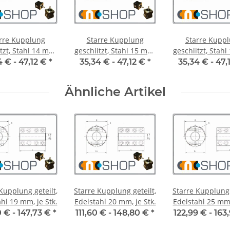
rre Kupplung
Starre Kupplung
Starre Kupp
, Stahl 14 mm,
geschlitzt, Stahl 15 mm,
geschlitzt, Stahl 16 mm,
je Stk.
je Stk.
je Stk.
4 € -
47,12 €
*
35,34 € -
47,12 €
*
35,34 € -
47,
Ähnliche Artikel
Kupplung geteilt,
Starre Kupplung geteilt,
Starre Kupplung 
Edelstahl 19 mm, je Stk.
Edelstahl 20 mm, je Stk.
Edelstahl 2
0 € -
147,73 €
*
111,60 € -
148,80 €
*
122,99 € -
163