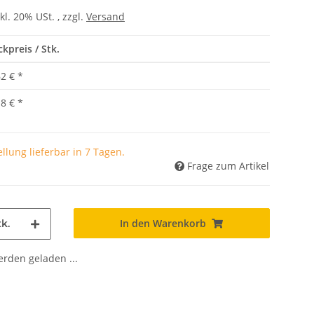
kl. 20% USt. , zzgl.
Versand
ckpreis / Stk.
62 €
*
18 €
*
llung lieferbar in 7 Tagen.
Frage zum Artikel
In den Warenkorb
k.
den geladen ...