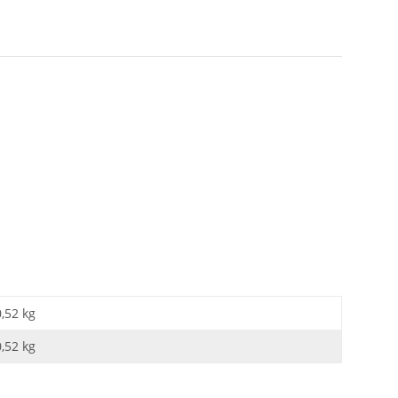
0,52 kg
0,52
kg