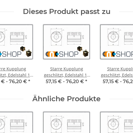
Dieses Produkt passt zu
rre Kupplung
Starre Kupplung
Starre Kupp
tzt, Edelstahl 14
geschlitzt, Edelstahl 15
geschlitzt, Edelsta
mm, je Stk.
mm, je Stk.
mm, je Stk
 € -
76,20 €
*
57,15 € -
76,20 €
*
57,15 € -
76,
Ähnliche Produkte