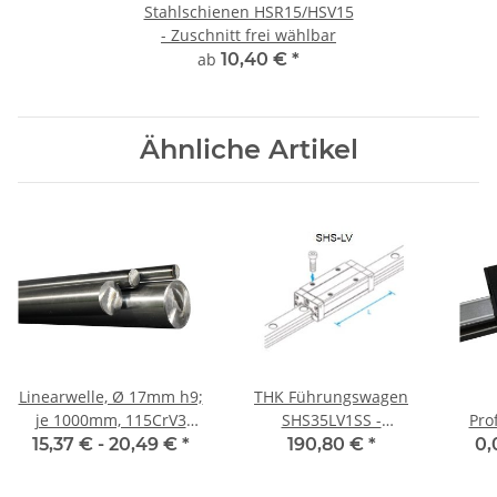
Stahlschienen HSR15/HSV15
- Zuschnitt frei wählbar
ab
10,40 €
*
Ähnliche Artikel
Linearwelle, Ø 17mm h9;
THK Führungswagen
je 1000mm, 115CrV3
SHS35LV1SS -
Pro
geschliffen und poliert
Stahlschlitten
15,37 € -
20,49 €
*
190,80 €
*
0,