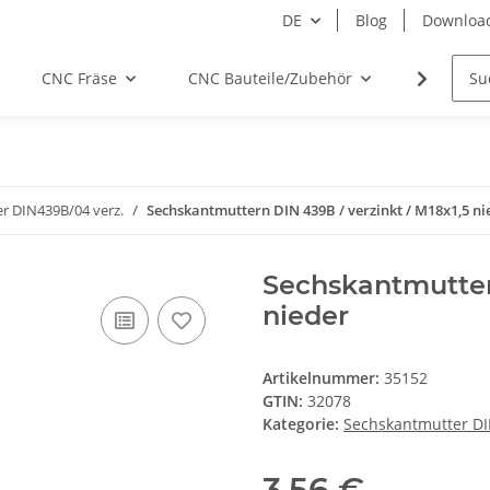
DE
Blog
Downloa
CNC Fräse
CNC Bauteile/Zubehör
Elektro
r DIN439B/04 verz.
Sechskantmuttern DIN 439B / verzinkt / M18x1,5 ni
Sechskantmuttern
nieder
Artikelnummer:
35152
GTIN:
32078
Kategorie:
Sechskantmutter DI
3,56 €