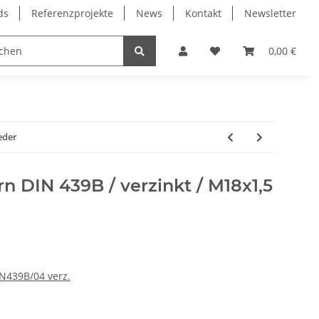
ds
Referenzprojekte
News
Kontakt
Newsletter
Frässpindeln
Lagertechnik
Lineartechnik
0,00 €
eder
 DIN 439B / verzinkt / M18x1,5
N439B/04 verz.