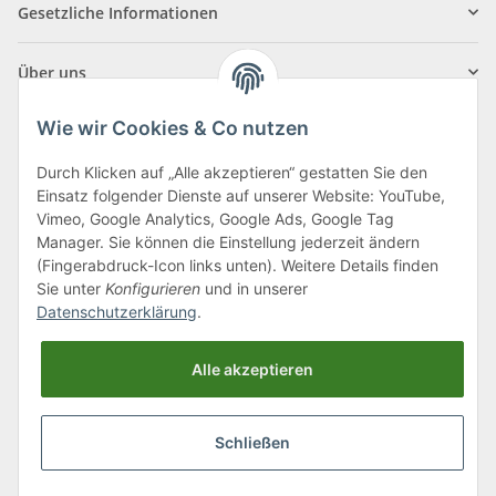
Gesetzliche Informationen
Über uns
Wie wir Cookies & Co nutzen
Durch Klicken auf „Alle akzeptieren“ gestatten Sie den
Einsatz folgender Dienste auf unserer Website: YouTube,
Klagenfurter Straße 29
Vimeo, Google Analytics, Google Ads, Google Tag
9556 Liebenfels
Manager. Sie können die Einstellung jederzeit ändern
(Fingerabdruck-Icon links unten). Weitere Details finden
Montag bis Donnerstag: 8:00 bis 16:30 Uhr
Sie unter
Konfigurieren
und in unserer
Freitag: 8:00 bis 12:00 Uhr
Datenschutzerklärung
.
Tel.:
0043 (0) 4262 50900
Alle akzeptieren
E-Mail:
office@cncshop.at
Schließen