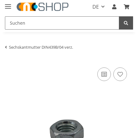
DE
Sechskantmutter DIN439B/04 verz.