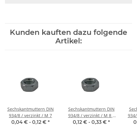
Kunden kauften dazu folgende
Artikel:
Sechskantmuttern DIN
Sechskantmuttern DIN
Sec
934/8 / verzinkt / M 7
934/8 / verzinkt / M 8 x
934/
1.00
0,04 € -
0,12 €
*
0,12 € -
0,33 €
*
0