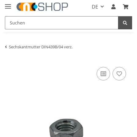
DE
Sechskantmutter DIN439B/04 verz.