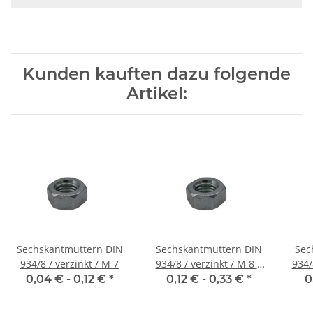
Kunden kauften dazu folgende
Artikel:
Sechskantmuttern DIN
Sechskantmuttern DIN
Sec
934/8 / verzinkt / M 7
934/8 / verzinkt / M 8 x
934/
1.00
0,04 € -
0,12 €
*
0,12 € -
0,33 €
*
0