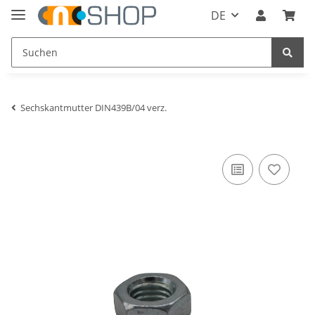
DE
Sechskantmutter DIN439B/04 verz.