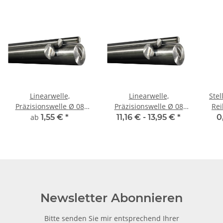
Linearwelle,
Linearwelle,
Stellring
Präzisionswelle Ø 08
Präzisionswelle Ø 08
Rei
mm, gehärtet,
mm, je m ± 5 mm,
ab
1,55 €
*
11,16 € -
13,95 €
*
0
millimetergenauer
gehärtet
Zuschnitt
Newsletter Abonnieren
Bitte senden Sie mir entsprechend Ihrer