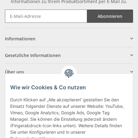
Informationen zu Ihrem Produktsortiment per E-Mail zu.
Abonnieren
Informationen
Gesetzliche Informationen
Über uns
Wie wir Cookies & Co nutzen
Durch Klicken auf „Alle akzeptieren“ gestatten Sie den
Einsatz folgender Dienste auf unserer Website: YouTube,
Klagenfurter Straße 29
Vimeo, Google Analytics, Google Ads, Google Tag
9556 Liebenfels
Manager. Sie können die Einstellung jederzeit ändern
(Fingerabdruck-Icon links unten). Weitere Details finden
Montag bis Donnerstag: 8:00 bis 16:30 Uhr
Sie unter
Konfigurieren
und in unserer
Freitag: 8:00 bis 12:00 Uhr