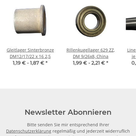
Gleitlager Sinterbronze
Rillenkugellager 629 ZZ,
Linear
DM12/17/22 x 16 2,5
DM 9/26x8, China
j
gesc
1,19 € -
1,87 €
*
1,99 € -
2,21 €
*
0
Newsletter Abonnieren
Bitte senden Sie mir entsprechend Ihrer
Datenschutzerklärung
regelmäßig und jederzeit widerruflich