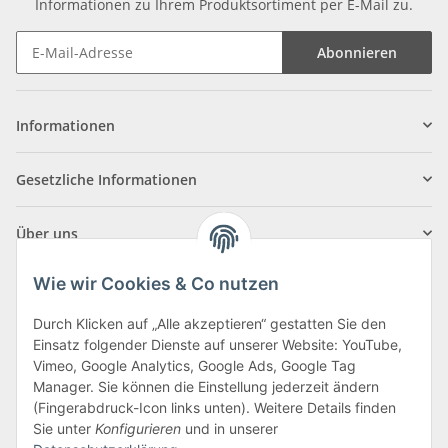
Informationen zu Ihrem Produktsortiment per E-Mail zu.
Abonnieren
Informationen
Gesetzliche Informationen
Über uns
Wie wir Cookies & Co nutzen
Durch Klicken auf „Alle akzeptieren“ gestatten Sie den
Einsatz folgender Dienste auf unserer Website: YouTube,
Klagenfurter Straße 29
Vimeo, Google Analytics, Google Ads, Google Tag
9556 Liebenfels
Manager. Sie können die Einstellung jederzeit ändern
(Fingerabdruck-Icon links unten). Weitere Details finden
Montag bis Donnerstag: 8:00 bis 16:30 Uhr
Sie unter
Konfigurieren
und in unserer
Freitag: 8:00 bis 12:00 Uhr