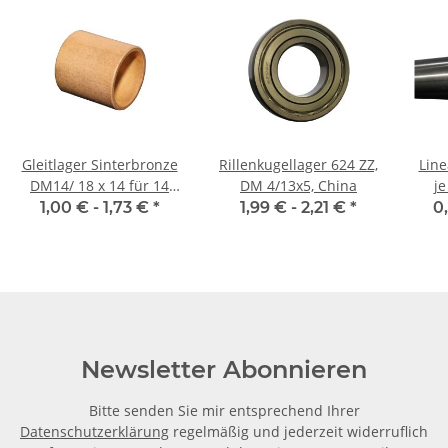
Gleitlager Sinterbronze
Rillenkugellager 624 ZZ,
Linear
DM14/ 18 x 14 für 14
DM 4/13x5, China
j
mm Welle
gesc
1,00 € -
1,73 €
*
1,99 € -
2,21 €
*
0
Newsletter Abonnieren
Bitte senden Sie mir entsprechend Ihrer
Datenschutzerklärung
regelmäßig und jederzeit widerruflich