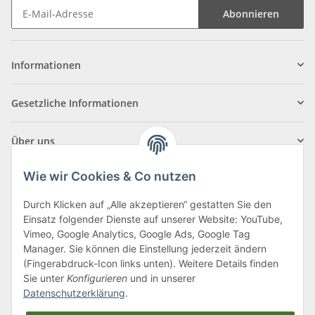
Abonnieren
Informationen
Gesetzliche Informationen
Über uns
Wie wir Cookies & Co nutzen
Durch Klicken auf „Alle akzeptieren“ gestatten Sie den
Einsatz folgender Dienste auf unserer Website: YouTube,
Klagenfurter Straße 29
Vimeo, Google Analytics, Google Ads, Google Tag
9556 Liebenfels
Manager. Sie können die Einstellung jederzeit ändern
(Fingerabdruck-Icon links unten). Weitere Details finden
Montag bis Donnerstag: 8:00 bis 16:30 Uhr
Sie unter
Konfigurieren
und in unserer
Freitag: 8:00 bis 12:00 Uhr
Datenschutzerklärung
.