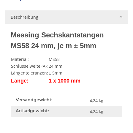
ing...
Beschreibung
Messing Sechskantstangen
MS58 24 mm, je m ± 5mm
Material:
MS58
Schlüsselweite (A):
24 mm
Längentoleranzen:
± 5mm
Länge:
1 x 1000 mm
Versandgewicht:
4,24 kg
Artikelgewicht:
4,24
kg