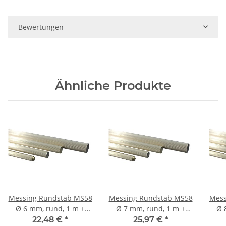
Bewertungen
Ähnliche Produkte
Messing Rundstab MS58
Messing Rundstab MS58
Mess
Ø 6 mm, rund, 1 m ±
Ø 7 mm, rund, 1 m ±
Ø 8 mm, rund, 1 m ±
5mm, gerieft 28 Riefen
5mm, gerieft 36 Riefen
5mm
22,48 €
*
25,97 €
*