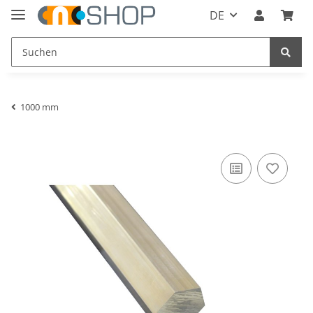
DE
1000 mm