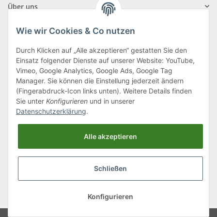
Über uns
Wie wir Cookies & Co nutzen
Durch Klicken auf „Alle akzeptieren“ gestatten Sie den
Einsatz folgender Dienste auf unserer Website: YouTube,
Klagenfurter Straße 29
Vimeo, Google Analytics, Google Ads, Google Tag
9556 Liebenfels
Manager. Sie können die Einstellung jederzeit ändern
(Fingerabdruck-Icon links unten). Weitere Details finden
Montag bis Donnerstag: 8:00 bis 16:30 Uhr
Sie unter
Konfigurieren
und in unserer
Freitag: 8:00 bis 12:00 Uhr
Datenschutzerklärung
.
Tel.:
0043 (0) 4262 50900
Alle akzeptieren
E-Mail:
office@cncshop.at
Schließen
* Alle Preise inkl. gesetzlicher USt., zzgl.
Versand
, zzgl.
Mindermengenzuschlag
Konfigurieren