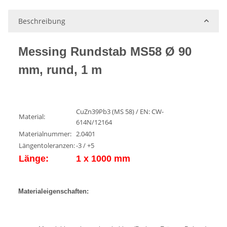
oading...
Beschreibung
Messing Rundstab MS58 Ø 90
mm, rund, 1 m
CuZn39Pb3 (MS 58) / EN: CW-
Material:
614N/12164
Materialnummer:
2.0401
Längentoleranzen:
-3 / +5
Länge:
1 x 1000 mm
Materialeigenschaften: