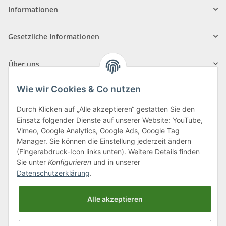
Informationen
Gesetzliche Informationen
Über uns
Wie wir Cookies & Co nutzen
Durch Klicken auf „Alle akzeptieren“ gestatten Sie den
Einsatz folgender Dienste auf unserer Website: YouTube,
Klagenfurter Straße 29
Vimeo, Google Analytics, Google Ads, Google Tag
9556 Liebenfels
Manager. Sie können die Einstellung jederzeit ändern
(Fingerabdruck-Icon links unten). Weitere Details finden
Montag bis Donnerstag: 8:00 bis 16:30 Uhr
Sie unter
Konfigurieren
und in unserer
Freitag: 8:00 bis 12:00 Uhr
Datenschutzerklärung
.
Tel.:
0043 (0) 4262 50900
Alle akzeptieren
E-Mail:
office@cncshop.at