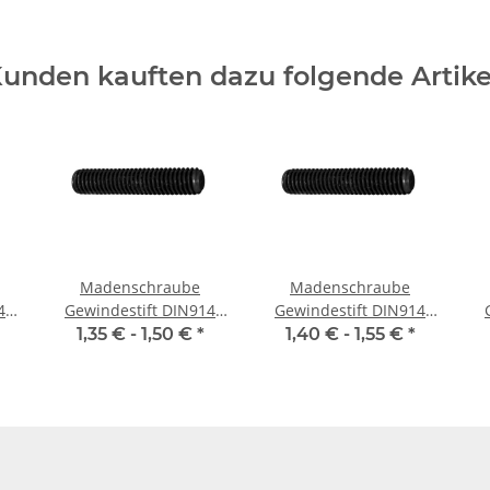
unden kauften dazu folgende Artike
Madenschraube
Madenschraube
4
Gewindestift DIN914
Gewindestift DIN914
M4x 4 Spitze 10x
M4x 6 Spitze 10x
1,35 € -
1,50 €
*
1,40 € -
1,55 €
*