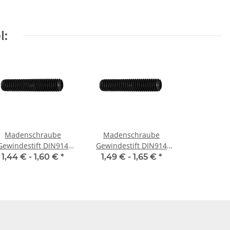
l:
Madenschraube
Madenschraube
Gewindestift DIN914
Gewindestift DIN914
M4x 8 Spitze 10x
M4x12 Spitze 10x
1,44 € -
1,60 €
*
1,49 € -
1,65 €
*