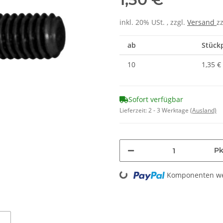
inkl. 20% USt. , zzgl.
Versand
z
ab
Stückp
10
1,35 €
Sofort verfügbar
Lieferzeit:
2 - 3 Werktage
(Ausland)
Pk
Komponenten wer
Loading...