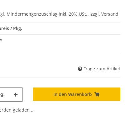
zgl.
Mindermengenzuschlag
inkl. 20% USt. , zzgl.
Versand
reis / Pkg.
*
Frage zum Artikel
In den Warenkorb
g.
den geladen ...