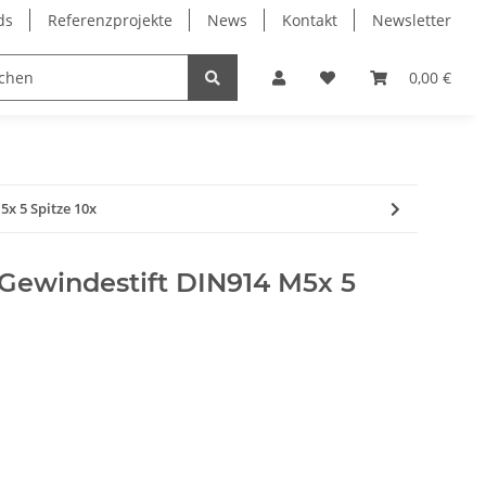
ds
Referenzprojekte
News
Kontakt
Newsletter
Frässpindeln
Lagertechnik
Lineartechnik
0,00 €
x 5 Spitze 10x
ewindestift DIN914 M5x 5