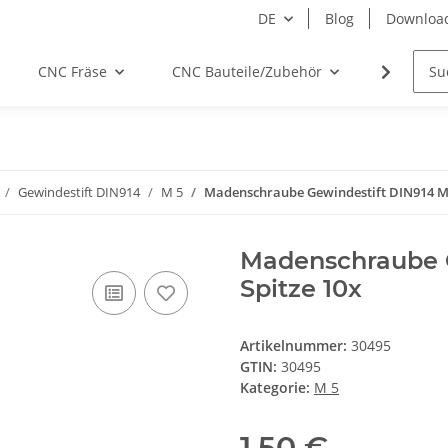
DE
Blog
Downloa
CNC Fräse
CNC Bauteile/Zubehör
Elektro
Gewindestift DIN914
M 5
Madenschraube Gewindestift DIN914 M5
Madenschraube G
Spitze 10x
Artikelnummer:
30495
GTIN:
30495
Kategorie:
M 5
1,50 €