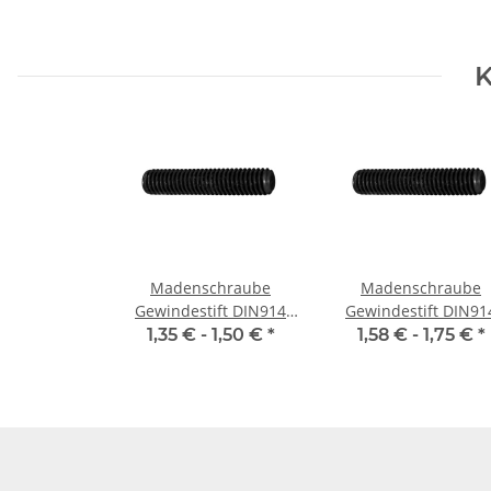
K
Madenschraube
Madenschraube
Gewindestift DIN914
Gewindestift DIN91
M3x 5 Spitze 10x
M3x 8 Spitze 10x
1,35 € -
1,50 €
*
1,58 € -
1,75 €
*