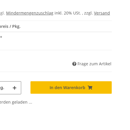
zgl.
Mindermengenzuschlag
inkl. 20% USt. , zzgl.
Versand
reis / Pkg.
*
Frage zum Artikel
In den Warenkorb
g.
den geladen ...