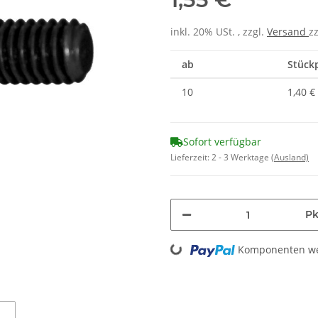
inkl. 20% USt. , zzgl.
Versand
z
ab
Stückp
10
1,40 €
Sofort verfügbar
Lieferzeit:
2 - 3 Werktage
(Ausland)
Pk
Loading...
Komponenten wer