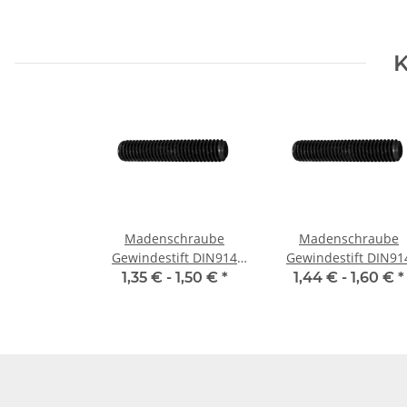
K
Madenschraube
Madenschraube
Gewindestift DIN914
Gewindestift DIN91
M4x 4 Spitze 10x
M4x 8 Spitze 10x
1,35 € -
1,50 €
*
1,44 € -
1,60 €
*