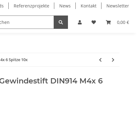
ds
Referenzprojekte
News
Kontakt
Newsletter
Frässpindeln
Lagertechnik
Lineartechnik
0,00 €
x 6 Spitze 10x
ewindestift DIN914 M4x 6