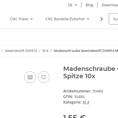
DE
Blog
Downloa
CNC Fräse
CNC Bauteile/Zubehör
Elektro
Gewindestift DIN914
M 4
Madenschraube Gewindestift DIN914 M4
Madenschraube G
Spitze 10x
Artikelnummer:
30484
GTIN:
30484
Kategorie:
M 4
1,55 €