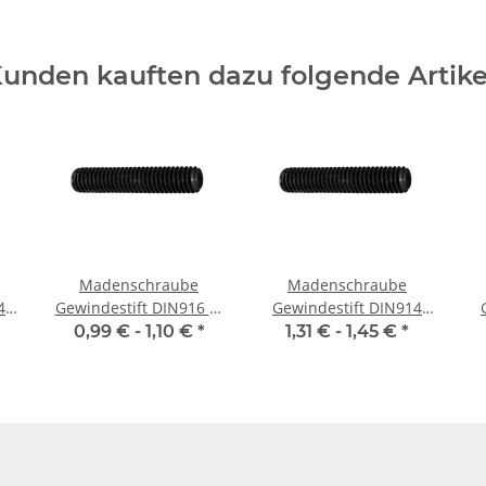
unden kauften dazu folgende Artike
Madenschraube
Madenschraube
4
Gewindestift DIN916 M
Gewindestift DIN914
4x 6 Ringschneide 10x
M6x 6 Spitze 10x
0,99 € -
1,10 €
*
1,31 € -
1,45 €
*