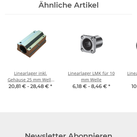
Ähnliche Artikel
Linearlager inkl.
Linearlager LMK für 10
Line
Gehäuse 25 mm Welle
mm Welle
SMA-L
20,81 € -
28,48 €
*
6,18 € -
8,46 €
*
10
Newsletter Abonnieren