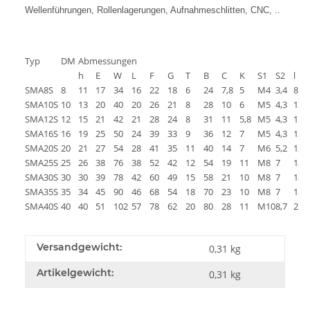
Wellenführungen, Rollenlagerungen, Aufnahmeschlitten, CNC, ..
Typ
DM
Abmessungen
h
E
W
L
F
G
T
B
C
K
S1
S2
l
SMA8S
8
11
17
34
16
22
18
6
24
7,8
5
M4
3,4
8
SMA10S
10
13
20
40
20
26
21
8
28
10
6
M5
4,3
12
SMA12S
12
15
21
42
21
28
24
8
31
11
5,8
M5
4,3
12
SMA16S
16
19
25
50
24
39
33
9
36
12
7
M5
4,3
12
SMA20S
20
21
27
54
28
41
35
11
40
14
7
M6
5,2
12
SMA25S
25
26
38
76
38
52
42
12
54
19
11
M8
7
18
SMA30S
30
30
39
78
42
60
49
15
58
21
10
M8
7
18
SMA35S
35
34
45
90
46
68
54
18
70
23
10
M8
7
18
SMA40S
40
40
51
102
57
78
62
20
80
28
11
M10
8,7
25
Versandgewicht:
0,31 kg
Artikelgewicht:
0,31
kg