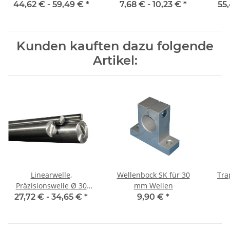
geschliffen und poliert
geschliffen und poliert
mm,
44,62 € -
59,49 €
*
7,68 € -
10,23 €
*
55
Kunden kauften dazu folgende
Artikel:
Linearwelle,
Wellenbock SK für 30
Tra
Präzisionswelle Ø 30
mm Wellen
mm, je m ± 5 mm,
Au
27,72 € -
34,65 €
*
9,90 €
*
gehärtet