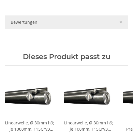
Bewertungen
Dieses Produkt passt zu
Linearwelle, Ø 30mm h9;
Linearwelle, Ø 30mm h9;
je 1000mm, 115CrV3
je 100mm, 115CrV3
Präs