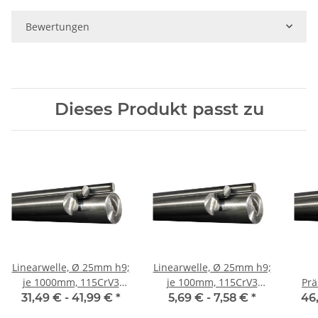
Bewertungen
Dieses Produkt passt zu
Linearwelle, Ø 25mm h9;
Linearwelle, Ø 25mm h9;
je 1000mm, 115CrV3
je 100mm, 115CrV3
Präs
geschliffen und poliert
geschliffen und poliert
mm,
31,49 € -
41,99 €
*
5,69 € -
7,58 €
*
46