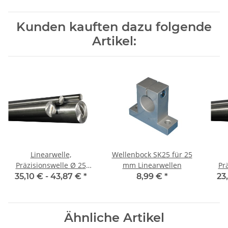
Kunden kauften dazu folgende
Artikel:
Linearwelle,
Wellenbock SK25 für 25
Präzisionswelle Ø 25
mm Linearwellen
Prä
mm, 1500 mm, gehärtet
m
35,10 € -
43,87 €
*
8,99 €
*
23
Ähnliche Artikel