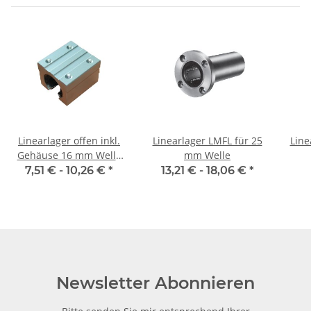
Linearlager offen inkl.
Linearlager LMFL für 25
Line
Gehäuse 16 mm Welle
mm Welle
SBR
7,51 € -
10,26 €
*
13,21 € -
18,06 €
*
Newsletter Abonnieren