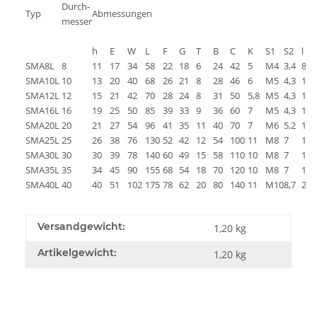
Durch-
Typ
Abmessungen
messer
h
E
W
L
F
G
T
B
C
K
S1
S2
l
SMA8L
8
11
17
34
58
22
18
6
24
42
5
M4
3,4
8
SMA10L
10
13
20
40
68
26
21
8
28
46
6
M5
4,3
12
SMA12L
12
15
21
42
70
28
24
8
31
50
5,8
M5
4,3
12
SMA16L
16
19
25
50
85
39
33
9
36
60
7
M5
4,3
12
SMA20L
20
21
27
54
96
41
35
11
40
70
7
M6
5,2
12
SMA25L
25
26
38
76
130
52
42
12
54
100
11
M8
7
18
SMA30L
30
30
39
78
140
60
49
15
58
110
10
M8
7
18
SMA35L
35
34
45
90
155
68
54
18
70
120
10
M8
7
18
SMA40L
40
40
51
102
175
78
62
20
80
140
11
M10
8,7
25
Versandgewicht:
1,20 kg
Artikelgewicht:
1,20
kg