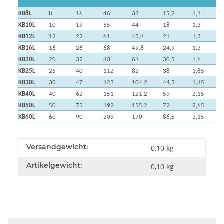
KB8L
8
16
46
33
15,2
1,1
KB10L
10
19
55
44
18
1,3
KB12L
12
22
61
45,8
21
1,3
KB16L
16
26
68
49,8
24,9
1,3
KB20L
20
32
80
61
30,5
1,6
KB25L
25
40
112
82
38
1,85
KB30L
30
47
123
104,2
44,5
1,85
KB40L
40
62
151
121,2
59
2,15
KB50L
50
75
192
155,2
72
2,65
KB60L
60
90
209
170
86,5
3,15
Versandgewicht:
0,10 kg
Artikelgewicht:
0,10
kg