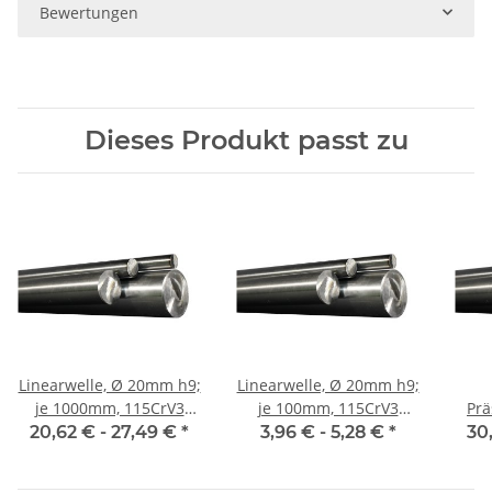
Bewertungen
Dieses Produkt passt zu
Linearwelle, Ø 20mm h9;
Linearwelle, Ø 20mm h9;
je 1000mm, 115CrV3
je 100mm, 115CrV3
Präs
geschliffen und poliert
geschliffen und poliert
mm,
20,62 € -
27,49 €
*
3,96 € -
5,28 €
*
30