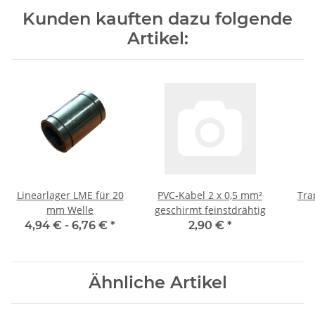
Kunden kauften dazu folgende
Artikel:
Linearlager LME für 20
PVC-Kabel 2 x 0,5 mm²
Tra
mm Welle
geschirmt feinstdrähtig
Auto
4,94 € -
6,76 €
*
2,90 €
*
Ähnliche Artikel