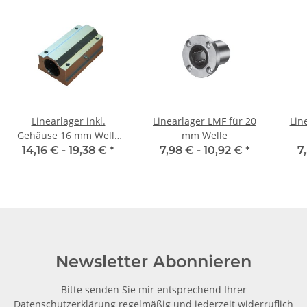
Linearlager inkl.
Linearlager LMF für 20
Lin
Gehäuse 16 mm Welle
mm Welle
SMA-L
14,16 € -
19,38 €
*
7,98 € -
10,92 €
*
7
Newsletter Abonnieren
Bitte senden Sie mir entsprechend Ihrer
Datenschutzerklärung
regelmäßig und jederzeit widerruflich