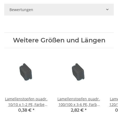
Bewertungen
Weitere Größen und Längen
Lamellenstopfen quadr.
Lamellenstopfen quadr.
Lame
10/10 x 1-2 PE, Farbe
100/100 x 3-6 PE, Farbe
120/1
schwarz
schwarz
0,38 €
*
2,82 €
*
0