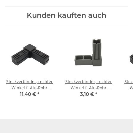
Kunden kauften auch
Steckverbinder, rechter
Steckverbinder, rechter
Stec
Winkel f. Alu-Rohr
Winkel f. Alu-Rohr
W
20x20x 2,0mm, PA
20x20x1,5 mm, PA grau
2
11,40 €
*
3,10 €
*
schwarz mit Stahlkern
Glasfaser verstärkt
sch