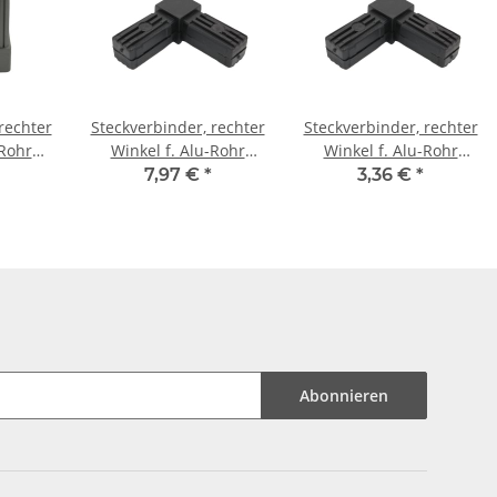
rechter
Steckverbinder, rechter
Steckverbinder, rechter
-Rohr
Winkel f. Alu-Rohr
Winkel f. Alu-Rohr
25x25x1,5 mm, PA
25x25x1,5 mm, PA
7,97 €
*
3,36 €
*
tärkt
schwarz mit Stahlkern
schwarz, Halbschalen
Abonnieren