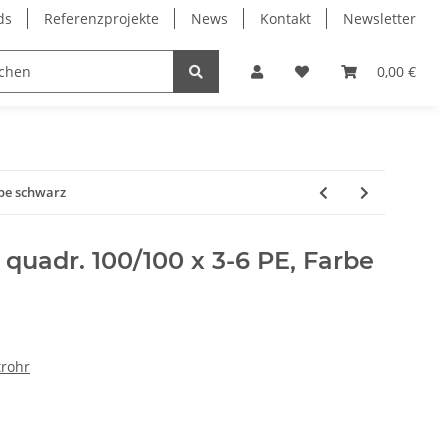
ds
Referenzprojekte
News
Kontakt
Newsletter
Frässpindeln
Lagertechnik
Lineartechnik
0,00 €
rbe schwarz
quadr. 100/100 x 3-6 PE, Farbe
trohr