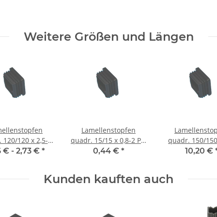
Weitere Größen und Längen
ellenstopfen
Lamellenstopfen
Lamellensto
 120/120 x 2,5-5
quadr. 15/15 x 0,8-2 PE,
quadr. 150/150
 Farbe schwarz
Farbe schwarz
PE, Farbe sch
6 € -
2,73 €
*
0,44 €
*
10,20 €
Kunden kauften auch