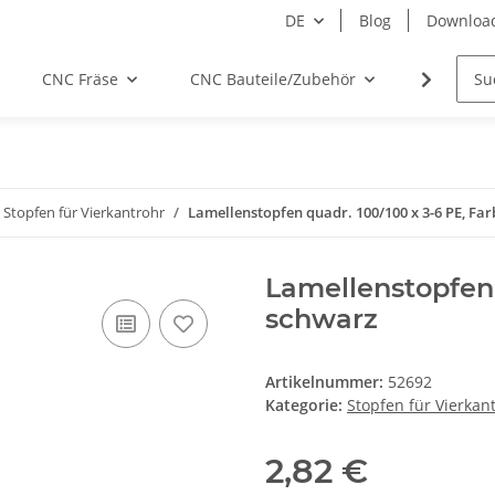
DE
Blog
Downloa
CNC Fräse
CNC Bauteile/Zubehör
Elektro
Stopfen für Vierkantrohr
Lamellenstopfen quadr. 100/100 x 3-6 PE, Fa
Lamellenstopfen 
schwarz
Artikelnummer:
52692
Kategorie:
Stopfen für Vierkan
2,82 €