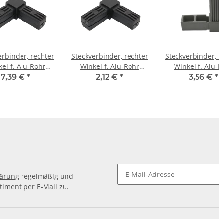
erbinder, rechter
Steckverbinder, rechter
Steckverbinder, 
el f. Alu-Rohr
Winkel f. Alu-Rohr
Winkel f. Alu
0x1,5 mm, PA
20x20x1,5 mm, PA
25x25x1,5 mm, PA grau
7,39 €
*
2,12 €
*
3,56 €
*
rz mit Stahlkern
schwarz, Halbschalen
Glasfaser vers
lärung
regelmäßig und
timent per E-Mail zu.