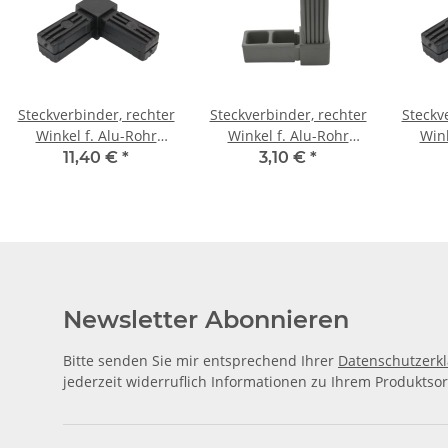
Steckverbinder, rechter
Steckverbinder, rechter
Steckv
Winkel f. Alu-Rohr
Winkel f. Alu-Rohr
Wink
20x20x 2,0mm, PA
20x20x1,5 mm, PA grau
20x2
11,40 €
*
3,10 €
*
schwarz mit Stahlkern
Glasfaser verstärkt
schwa
Newsletter Abonnieren
Bitte senden Sie mir entsprechend Ihrer
Datenschutzerk
jederzeit widerruflich Informationen zu Ihrem Produktsor