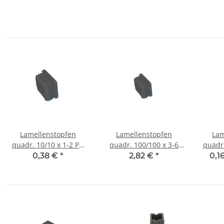
Lamellenstopfen
Lamellenstopfen
Lam
quadr. 10/10 x 1-2 PE,
quadr. 100/100 x 3-6
quadr.
Farbe schwarz
PE, Farbe schwarz
PE,
0,38 €
*
2,82 €
*
0,1