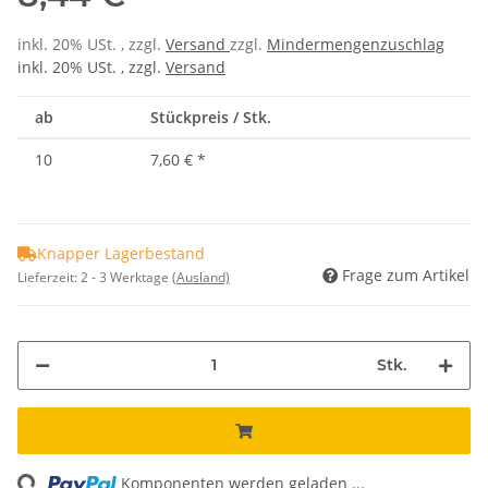
inkl. 20% USt. , zzgl.
Versand
zzgl.
Mindermengenzuschlag
inkl. 20% USt. , zzgl.
Versand
ab
Stückpreis / Stk.
10
7,60 €
*
Knapper Lagerbestand
Frage zum Artikel
Lieferzeit:
2 - 3 Werktage
(Ausland)
Stk.
ng...
Komponenten werden geladen ...