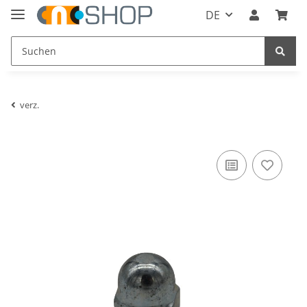
DE
verz.