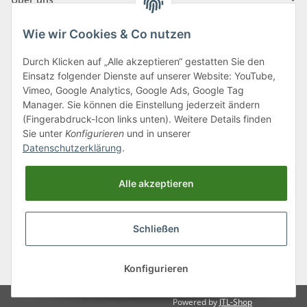
Wie wir Cookies & Co nutzen
Durch Klicken auf „Alle akzeptieren“ gestatten Sie den
Einsatz folgender Dienste auf unserer Website: YouTube,
Klagenfurter Straße 29
Vimeo, Google Analytics, Google Ads, Google Tag
9556 Liebenfels
Manager. Sie können die Einstellung jederzeit ändern
(Fingerabdruck-Icon links unten). Weitere Details finden
Montag bis Donnerstag: 8:00 bis 16:30 Uhr
Sie unter
Konfigurieren
und in unserer
Freitag: 8:00 bis 12:00 Uhr
Datenschutzerklärung
.
Tel.:
0043 (0) 4262 50900
Alle akzeptieren
E-Mail:
office@cncshop.at
Schließen
* Alle Preise inkl. gesetzlicher USt., zzgl.
Versand
, zzgl.
Mindermengenzuschlag
Konfigurieren
Powered by
JTL-Shop