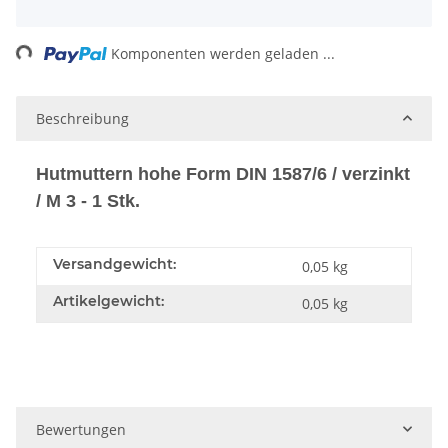
ng...
Komponenten werden geladen ...
Beschreibung
Hutmuttern hohe Form DIN 1587/6 / verzinkt
/ M 3 - 1 Stk.
Versandgewicht:
0,05 kg
Artikelgewicht:
0,05
kg
Bewertungen