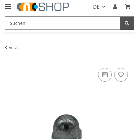
DE
verz.