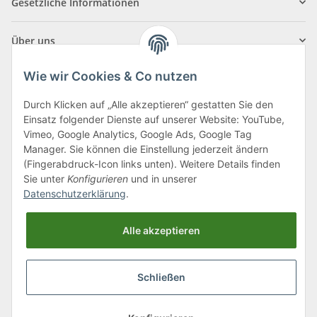
Gesetzliche Informationen
Über uns
Wie wir Cookies & Co nutzen
Durch Klicken auf „Alle akzeptieren“ gestatten Sie den
Einsatz folgender Dienste auf unserer Website: YouTube,
Klagenfurter Straße 29
Vimeo, Google Analytics, Google Ads, Google Tag
9556 Liebenfels
Manager. Sie können die Einstellung jederzeit ändern
(Fingerabdruck-Icon links unten). Weitere Details finden
Montag bis Donnerstag: 8:00 bis 16:30 Uhr
Sie unter
Konfigurieren
und in unserer
Freitag: 8:00 bis 12:00 Uhr
Datenschutzerklärung
.
Tel.:
0043 (0) 4262 50900
Alle akzeptieren
E-Mail:
office@cncshop.at
Schließen