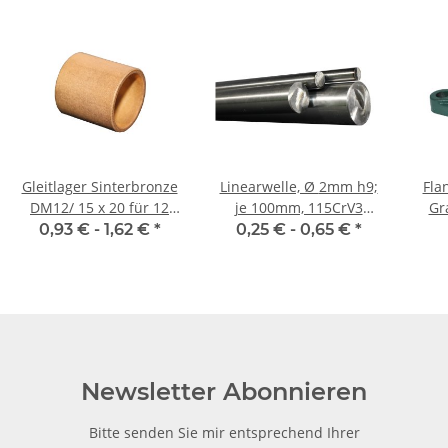
Gleitlager Sinterbronze
Linearwelle, Ø 2mm h9;
Fla
DM12/ 15 x 20 für 12
je 100mm, 115CrV3
Gr
mm Welle
geschliffen und poliert
0,93 € -
1,62 €
*
0,25 € -
0,65 €
*
Newsletter Abonnieren
Bitte senden Sie mir entsprechend Ihrer