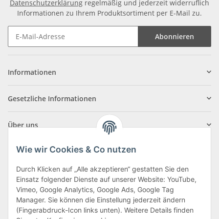
Datenschutzerklärung
regelmäßig und jederzeit widerruflich
Informationen zu Ihrem Produktsortiment per E-Mail zu.
Abonnieren
Informationen
Gesetzliche Informationen
Über uns
Wie wir Cookies & Co nutzen
Durch Klicken auf „Alle akzeptieren“ gestatten Sie den
Einsatz folgender Dienste auf unserer Website: YouTube,
Klagenfurter Straße 29
Vimeo, Google Analytics, Google Ads, Google Tag
9556 Liebenfels
Manager. Sie können die Einstellung jederzeit ändern
(Fingerabdruck-Icon links unten). Weitere Details finden
Montag bis Donnerstag: 8:00 bis 16:30 Uhr