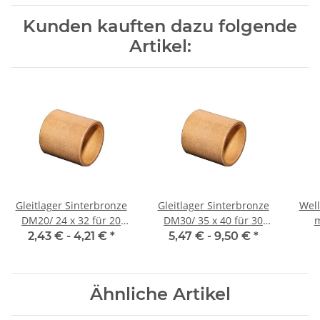
Kunden kauften dazu folgende
Artikel:
Gleitlager Sinterbronze
Gleitlager Sinterbronze
Well
DM20/ 24 x 32 für 20
DM30/ 35 x 40 für 30
m
mm Welle
mm Welle
2,43 € -
4,21 €
*
5,47 € -
9,50 €
*
Ähnliche Artikel