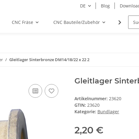
DE
Blog
Downloa
CNC Fräse
CNC Bauteile/Zubehör
Elektro
er
Gleitlager Sinterbronze DM14/18/22 x 22 2
Gleitlager Sinte
Artikelnummer:
23620
GTIN:
23620
Kategorie:
Bundlager
2,20 €