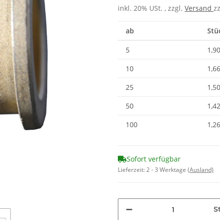
inkl. 20% USt. , zzgl.
Versand
z
ab
Stü
5
1,90
10
1,66
25
1,50
50
1,42
100
1,26
Sofort verfügbar
Lieferzeit:
2 - 3 Werktage
(Ausland)
St