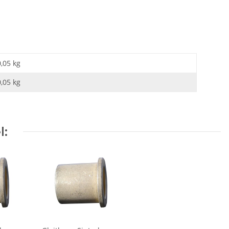
0,05 kg
0,05
kg
l: