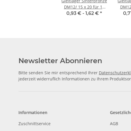
Gleitlager Sinterbronze
Gleitl
DM12/ 15 x 20 für 12
DM12/
mm Welle
0,93 € -
1,62 €
*
0,7
Newsletter Abonnieren
Bitte senden Sie mir entsprechend Ihrer
Datenschutzerk
jederzeit widerruflich Informationen zu Ihrem Produktsor
Informationen
Gesetzlich
Zuschnittservice
AGB