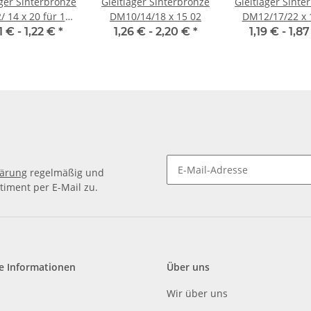
ager Sinterbronze
Gleitlager Sinterbronze
Gleitlager Sinte
 14 x 20 für 12
DM10/14/18 x 15 02
DM12/17/22 x 1
mm Welle
1 € -
1,22 €
*
1,26 € -
2,20 €
*
1,19 € -
1,8
lärung
regelmäßig und
timent per E-Mail zu.
e Informationen
Über uns
Wir über uns