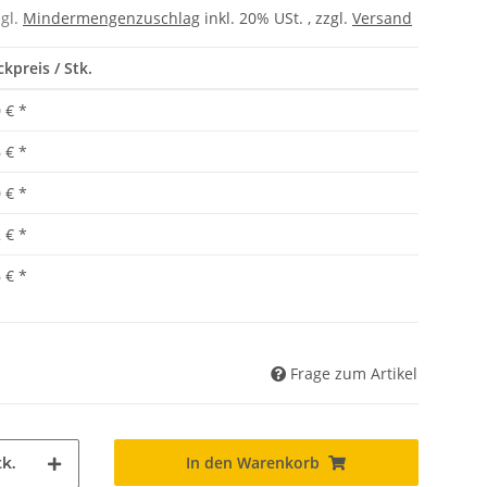
zgl.
Mindermengenzuschlag
inkl. 20% USt. , zzgl.
Versand
ckpreis / Stk.
 €
*
 €
*
 €
*
 €
*
 €
*
Frage zum Artikel
In den Warenkorb
k.