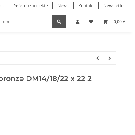
ds
Referenzprojekte
News
Kontakt
Newsletter
Frässpindeln
Lagertechnik
Lineartechnik
0,00 €
rbronze DM14/18/22 x 22 2