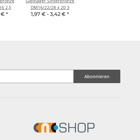
rbronze
Gleitlager Sinterbronze
6 2,5
DM16/22/28 x 20 3
7 €
*
1,97 € -
3,42 €
*
Abonnieren