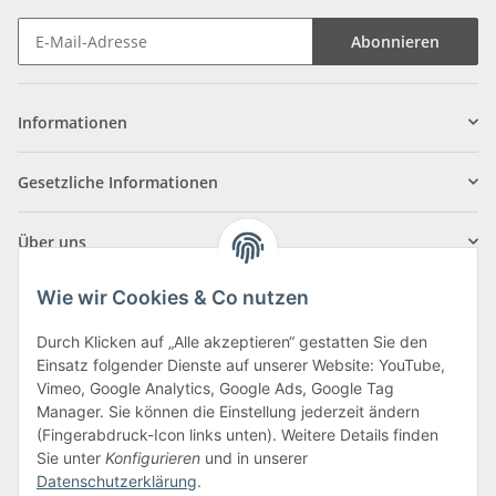
Abonnieren
Informationen
Gesetzliche Informationen
Über uns
Wie wir Cookies & Co nutzen
Durch Klicken auf „Alle akzeptieren“ gestatten Sie den
Einsatz folgender Dienste auf unserer Website: YouTube,
Klagenfurter Straße 29
Vimeo, Google Analytics, Google Ads, Google Tag
9556 Liebenfels
Manager. Sie können die Einstellung jederzeit ändern
(Fingerabdruck-Icon links unten). Weitere Details finden
Montag bis Donnerstag: 8:00 bis 16:30 Uhr
Sie unter
Konfigurieren
und in unserer
Freitag: 8:00 bis 12:00 Uhr
Datenschutzerklärung
.