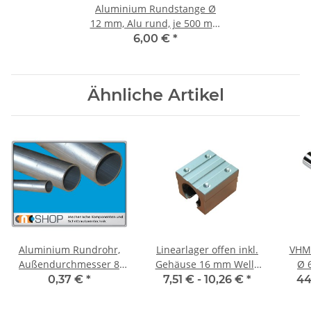
Aluminium Rundstange Ø
12 mm, Alu rund, je 500 mm
± 5mm, AlMgSi0,5
6,00 €
*
Ähnliche Artikel
Aluminium Rundrohr,
Linearlager offen inkl.
VHM
Außendurchmesser 8
Gehäuse 16 mm Welle
Ø 6 mm, extra lang 2
mm, Wandstärke 1,0
SBR
0,37 €
*
7,51 € -
10,26 €
*
44
mm, Alu Rohr, je 100
mm