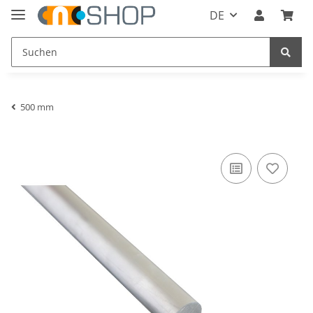
DE
500 mm