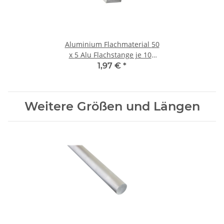
Aluminium Flachmaterial 50
x 5 Alu Flachstange je 100
mm ± 5mm
1,97 €
*
Weitere Größen und Längen