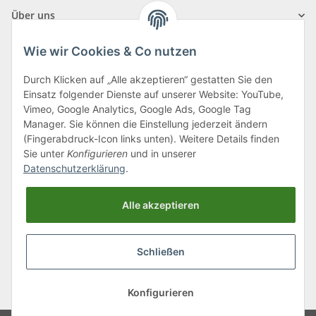
Über uns
Wie wir Cookies & Co nutzen
Durch Klicken auf „Alle akzeptieren“ gestatten Sie den
Einsatz folgender Dienste auf unserer Website: YouTube,
Klagenfurter Straße 29
Vimeo, Google Analytics, Google Ads, Google Tag
9556 Liebenfels
Manager. Sie können die Einstellung jederzeit ändern
(Fingerabdruck-Icon links unten). Weitere Details finden
Montag bis Donnerstag: 8:00 bis 16:30 Uhr
Sie unter
Konfigurieren
und in unserer
Freitag: 8:00 bis 12:00 Uhr
Datenschutzerklärung
.
Tel.:
0043 (0) 4262 50900
Alle akzeptieren
E-Mail:
office@cncshop.at
Schließen
* Alle Preise inkl. gesetzlicher USt., zzgl.
Versand
, zzgl.
Mindermengenzuschlag
Konfigurieren