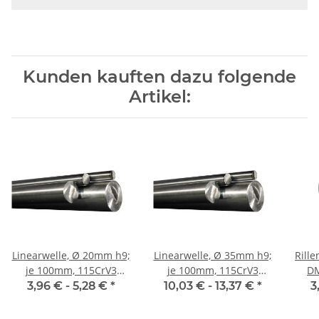
Kunden kauften dazu folgende
Artikel:
Linearwelle, Ø 20mm h9;
Linearwelle, Ø 35mm h9;
Rille
je 100mm, 115CrV3
je 100mm, 115CrV3
DM
geschliffen und poliert
geschliffen und poliert
3,96 € -
5,28 €
*
10,03 € -
13,37 €
*
3