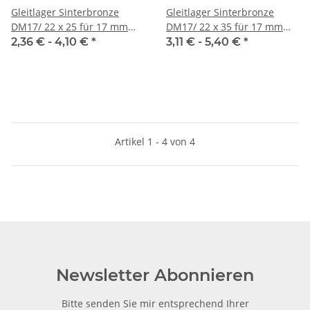
Gleitlager Sinterbronze
Gleitlager Sinterbronze
DM17/ 22 x 25 für 17 mm
DM17/ 22 x 35 für 17 mm
Welle
Welle
2,36 € -
4,10 €
*
3,11 € -
5,40 €
*
Artikel 1 - 4 von 4
Newsletter Abonnieren
Bitte senden Sie mir entsprechend Ihrer