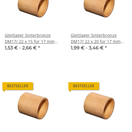
Gleitlager Sinterbronze
Gleitlager Sinterbronze
DM17/ 22 x 15 für 17 mm
DM17/ 22 x 20 für 17 mm
Welle
Welle
1,53 € -
2,66 €
*
1,99 € -
3,46 €
*
BESTSELLER
BESTSELLER