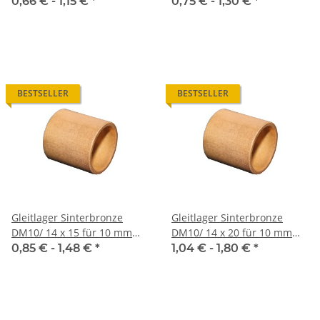
Welle
Welle
0,66 € -
1,15 €
*
0,75 € -
1,30 €
*
BESTSELLER
BESTSELLER
Gleitlager Sinterbronze
Gleitlager Sinterbronze
DM10/ 14 x 15 für 10 mm
DM10/ 14 x 20 für 10 mm
Welle
Welle
0,85 € -
1,48 €
*
1,04 € -
1,80 €
*