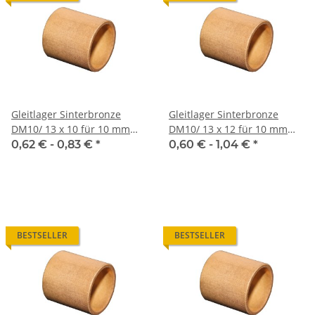
Gleitlager Sinterbronze
Gleitlager Sinterbronze
DM10/ 13 x 10 für 10 mm
DM10/ 13 x 12 für 10 mm
Welle
Welle
0,62 € -
0,83 €
*
0,60 € -
1,04 €
*
BESTSELLER
BESTSELLER