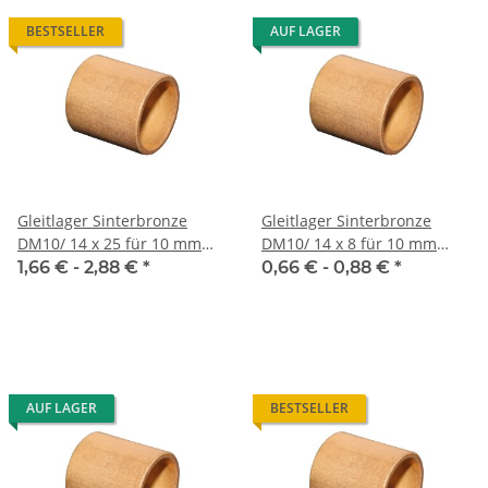
BESTSELLER
AUF LAGER
Gleitlager Sinterbronze
Gleitlager Sinterbronze
DM10/ 14 x 25 für 10 mm
DM10/ 14 x 8 für 10 mm
Welle
Welle
1,66 € -
2,88 €
*
0,66 € -
0,88 €
*
AUF LAGER
BESTSELLER