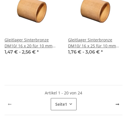
Gleitlager Sinterbronze
Gleitlager Sinterbronze
DM10/ 16 x 20 für 10 mm
DM10/ 16 x 25 für 10 mm
Welle
Welle
1,47 € -
2,56 €
*
1,76 € -
3,06 €
*
Artikel 1 - 20 von 24
Seite
1