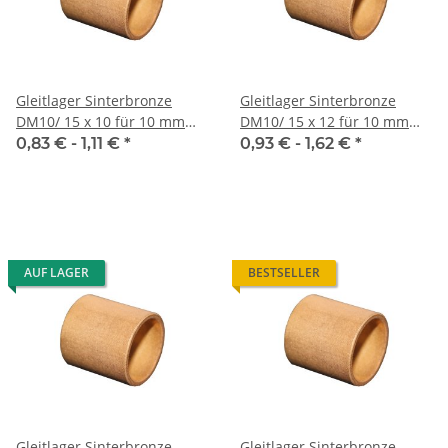
Gleitlager Sinterbronze
Gleitlager Sinterbronze
DM10/ 15 x 10 für 10 mm
DM10/ 15 x 12 für 10 mm
Welle
Welle
0,83 € -
1,11 €
*
0,93 € -
1,62 €
*
AUF LAGER
BESTSELLER
Gleitlager Sinterbronze
Gleitlager Sinterbronze