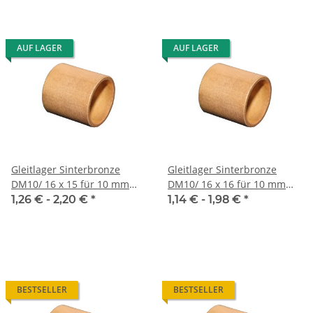
AUF LAGER
AUF LAGER
Gleitlager Sinterbronze
Gleitlager Sinterbronze
DM10/ 16 x 15 für 10 mm
DM10/ 16 x 16 für 10 mm
Welle
Welle
1,26 € -
2,20 €
*
1,14 € -
1,98 €
*
BESTSELLER
BESTSELLER