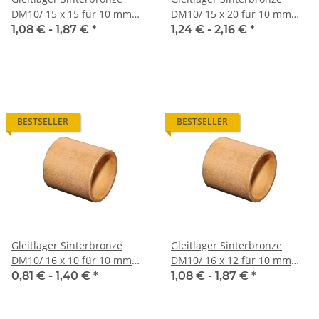
DM10/ 15 x 15 für 10 mm
DM10/ 15 x 20 für 10 mm
Welle
Welle
1,08 € -
1,87 €
*
1,24 € -
2,16 €
*
BESTSELLER
BESTSELLER
Gleitlager Sinterbronze
Gleitlager Sinterbronze
DM10/ 16 x 10 für 10 mm
DM10/ 16 x 12 für 10 mm
Welle
Welle
0,81 € -
1,40 €
*
1,08 € -
1,87 €
*