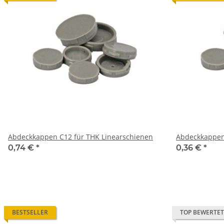
Abdeckkappen C12 für THK Linearschienen
0,74 €
*
0,36 €
*
BESTSELLER
TOP BEWERTET