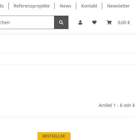
ds
Referenzprojekte
News
Kontakt
Newsletter
Frässpindeln
Lagertechnik
Lineartechnik
0,00 €
Artikel 1 - 6 von 6
BESTSELLER