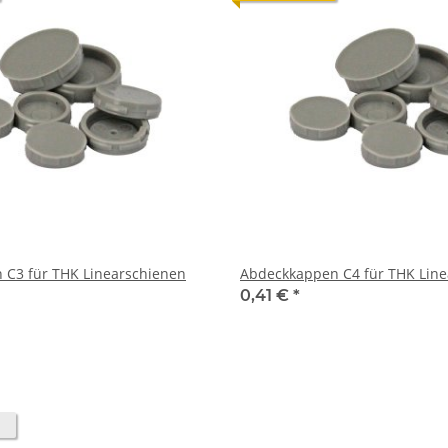
Abdeckkappen C3 für THK Linearschienen
Abdeckkappen C4 für 
0,41 €
*