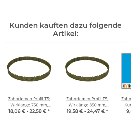
Kunden kauften dazu folgende
Artikel:
Zahnriemen Profil T5;
Zahnriemen Profil T5;
Zahn
Wirklänge 750 mm,
Wirklänge 850 mm,
Kun
Riemenbreite 10 mm
Riemenbreite 10 mm
Ri
18,06 € -
22,58 €
*
19,58 € -
24,47 €
*
9,