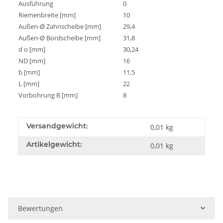
Ausführung
0
Riemenbreite [mm]
10
Außen-Ø Zahnscheibe [mm]
29,4
Außen-Ø Bordscheibe [mm]
31,8
d o [mm]
30,24
ND [mm]
16
b [mm]
11,5
L [mm]
22
Vorbohrung B [mm]
8
Versandgewicht:
0,01 kg
Artikelgewicht:
0,01
kg
Bewertungen