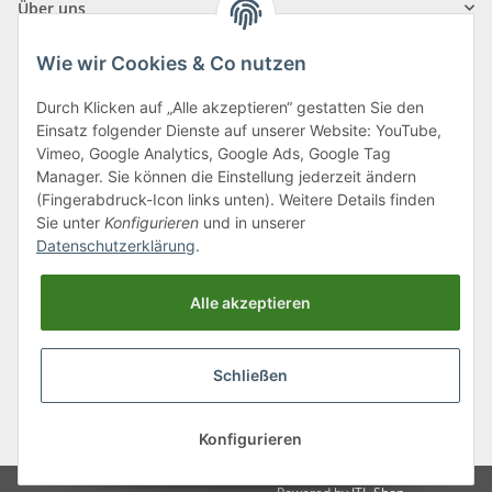
Über uns
Wie wir Cookies & Co nutzen
Durch Klicken auf „Alle akzeptieren“ gestatten Sie den
Einsatz folgender Dienste auf unserer Website: YouTube,
Klagenfurter Straße 29
Vimeo, Google Analytics, Google Ads, Google Tag
9556 Liebenfels
Manager. Sie können die Einstellung jederzeit ändern
(Fingerabdruck-Icon links unten). Weitere Details finden
Montag bis Donnerstag: 8:00 bis 16:30 Uhr
Sie unter
Konfigurieren
und in unserer
Freitag: 8:00 bis 12:00 Uhr
Datenschutzerklärung
.
Tel.:
0043 (0) 4262 50900
Alle akzeptieren
E-Mail:
office@cncshop.at
Schließen
* Alle Preise inkl. gesetzlicher USt., zzgl.
Versand
, zzgl.
Mindermengenzuschlag
Konfigurieren