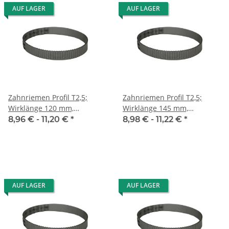
AUF LAGER
AUF LAGER
Zahnriemen Profil T2,5;
Zahnriemen Profil T2,5;
Wirklänge 120 mm,
Wirklänge 145 mm,
Riemenbreite 10 mm
Riemenbreite 10 mm
8,96 € -
11,20 €
*
8,98 € -
11,22 €
*
AUF LAGER
AUF LAGER