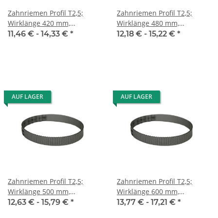
Zahnriemen Profil T2,5;
Zahnriemen Profil T2,5;
Wirklänge 420 mm,
Wirklänge 480 mm,
Riemenbreite 10 mm
Riemenbreite 10 mm
11,46 € -
14,33 €
*
12,18 € -
15,22 €
*
AUF LAGER
AUF LAGER
Zahnriemen Profil T2,5;
Zahnriemen Profil T2,5;
Wirklänge 500 mm,
Wirklänge 600 mm,
Riemenbreite 10 mm
Riemenbreite 10 mm
12,63 € -
15,79 €
*
13,77 € -
17,21 €
*