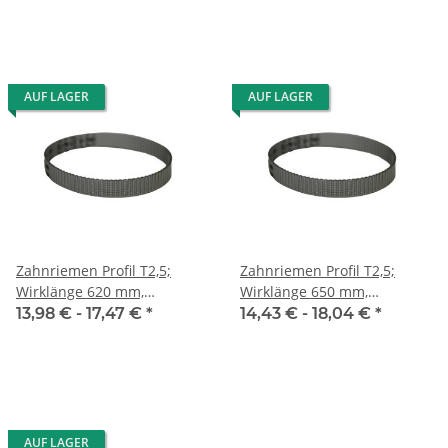
AUF LAGER
AUF LAGER
Zahnriemen Profil T2,5;
Zahnriemen Profil T2,5;
Wirklänge 620 mm,
Wirklänge 650 mm,
Riemenbreite 10 mm
Riemenbreite 10 mm
13,98 € -
17,47 €
*
14,43 € -
18,04 €
*
AUF LAGER