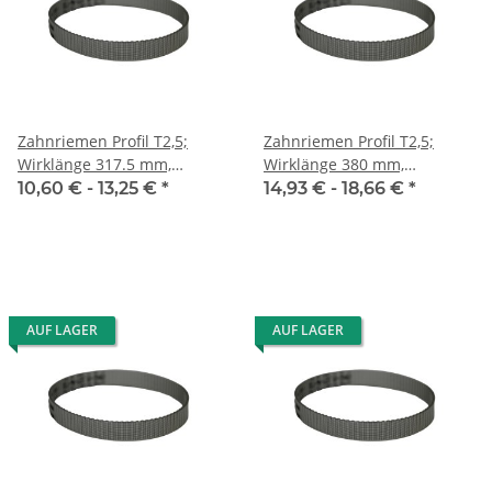
Zahnriemen Profil T2,5;
Zahnriemen Profil T2,5;
Wirklänge 317.5 mm,
Wirklänge 380 mm,
Riemenbreite 10 mm
Riemenbreite 10 mm
10,60 € -
13,25 €
*
14,93 € -
18,66 €
*
AUF LAGER
AUF LAGER