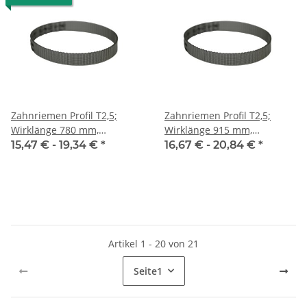
Zahnriemen Profil T2,5;
Zahnriemen Profil T2,5;
Wirklänge 780 mm,
Wirklänge 915 mm,
Riemenbreite 10 mm
Riemenbreite 10 mm
15,47 € -
19,34 €
*
16,67 € -
20,84 €
*
Artikel 1 - 20 von 21
Seite
1