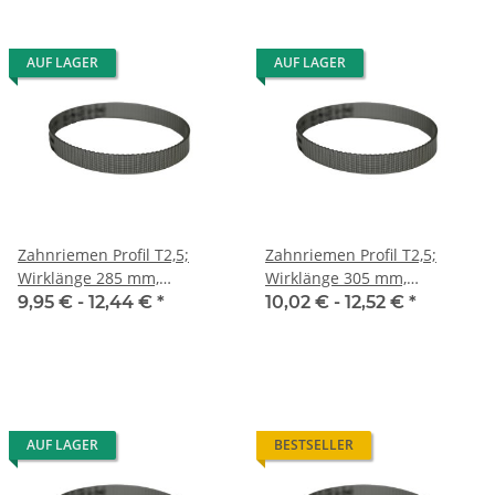
AUF LAGER
AUF LAGER
Zahnriemen Profil T2,5;
Zahnriemen Profil T2,5;
Wirklänge 285 mm,
Wirklänge 305 mm,
Riemenbreite 10 mm
Riemenbreite 10 mm
9,95 € -
12,44 €
*
10,02 € -
12,52 €
*
AUF LAGER
BESTSELLER