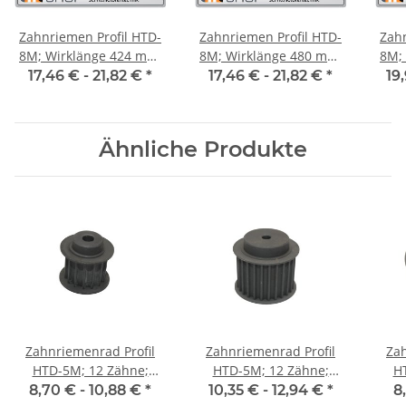
Zahnriemen Profil HTD-
Zahnriemen Profil HTD-
Zahn
8M; Wirklänge 424 mm,
8M; Wirklänge 480 mm,
8M; Wi
Riemenbreite 20 mm
Riemenbreite 20 mm
Ri
17,46 € -
21,82 €
*
17,46 € -
21,82 €
*
19
Ähnliche Produkte
Zahnriemenrad Profil
Zahnriemenrad Profil
Zah
HTD-5M; 12 Zähne;
HTD-5M; 12 Zähne;
H
Riemenbreite 15 mm
Riemenbreite 25 mm
Ri
8,70 € -
10,88 €
*
10,35 € -
12,94 €
*
8