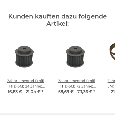
Kunden kauften dazu folgende
Artikel:
Zahnriemenrad Profil
Zahnriemenrad Profil
Zahn
HTD-5M; 24 Zähne;
HTD-5M; 72 Zähne;
5M; Wi
Riemenbreite 25 mm
Riemenbreite 25 mm
Ri
16,83 € -
21,04 €
*
58,69 € -
73,36 €
*
21