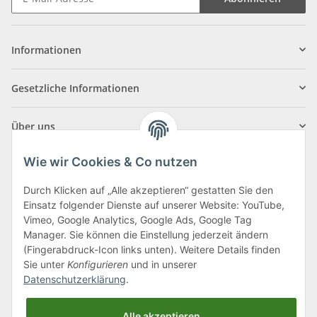
Informationen
Gesetzliche Informationen
Über uns
Wie wir Cookies & Co nutzen
Durch Klicken auf „Alle akzeptieren“ gestatten Sie den
Einsatz folgender Dienste auf unserer Website: YouTube,
Klagenfurter Straße 29
Vimeo, Google Analytics, Google Ads, Google Tag
9556 Liebenfels
Manager. Sie können die Einstellung jederzeit ändern
(Fingerabdruck-Icon links unten). Weitere Details finden
Montag bis Donnerstag: 8:00 bis 16:30 Uhr
Sie unter
Konfigurieren
und in unserer
Freitag: 8:00 bis 12:00 Uhr
Datenschutzerklärung
.
Tel.:
0043 (0) 4262 50900
Alle akzeptieren