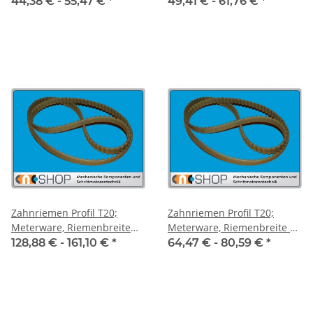
mm mit Stahlzugstrang
mm
44,38 € -
55,47 €
*
49,41 € -
61,76 €
*
Zahnriemen Profil T20;
Zahnriemen Profil T20;
Meterware, Riemenbreite
Meterware, Riemenbreite 50
100 mm
mm
128,88 € -
161,10 €
*
64,47 € -
80,59 €
*