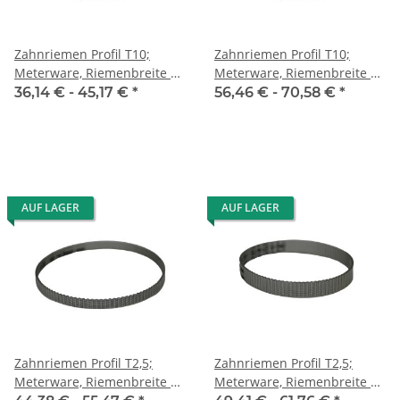
Zahnriemen Profil T10;
Zahnriemen Profil T10;
Meterware, Riemenbreite 32
Meterware, Riemenbreite 50
mm
mm
36,14 € -
45,17 €
*
56,46 € -
70,58 €
*
AUF LAGER
AUF LAGER
Zahnriemen Profil T2,5;
Zahnriemen Profil T2,5;
Meterware, Riemenbreite 6
Meterware, Riemenbreite 10