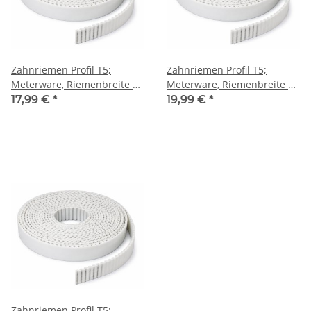
Zahnriemen Profil T5;
Zahnriemen Profil T5;
Meterware, Riemenbreite 16
Meterware, Riemenbreite 25
mm
mm
17,99 €
*
19,99 €
*
Zahnriemen Profil T5;