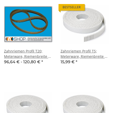
BESTSELLER
Zahnriemen Profil T20;
Zahnriemen Profil T5;
Meterware, Riemenbreite 75
Meterware, Riemenbreite 10
mm
mm
96,64 € -
120,80 €
*
15,99 €
*