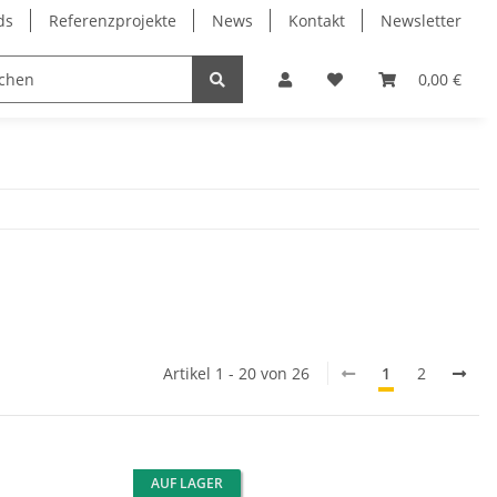
ds
Referenzprojekte
News
Kontakt
Newsletter
Frässpindeln
Lagertechnik
Lineartechnik
0,00 €
Artikel 1 - 20 von 26
1
2
AUF LAGER