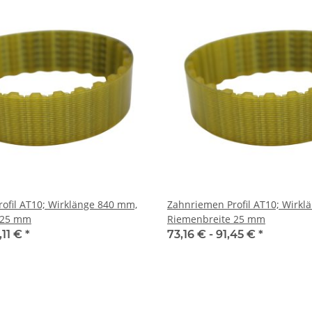
l AT10; Wirklänge 840 mm,
Zahnriemen Profil AT10; Wirklänge 89
 25 mm
Riemenbreite 25 mm
,11 €
*
73,16 € -
91,45 €
*