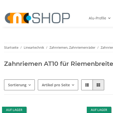
Alu-Profile
Startseite
Lineartechnik
Zahnriemen, Zahnriemenräder
Zahnrie
Zahnriemen AT10 für Riemenbreit
Sortierung
Artikel pro Seite
AUF LAGER
AUF LAGER