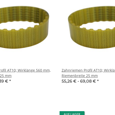
l AT10; Wirklänge 560 mm,
Zahnriemen Profil AT10; Wirklänge 61
 25 mm
Riemenbreite 25 mm
39 €
*
55,26 € -
69,08 €
*
AUF LAGER