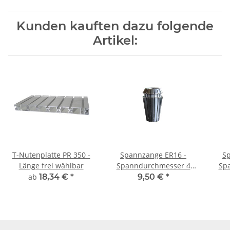
Kunden kauften dazu folgende
Artikel:
T-Nutenplatte PR 350 -
Spannzange ER16 -
Sp
Länge frei wählbar
Spanndurchmesser 4
Sp
mm
ab
18,34 €
*
9,50 €
*