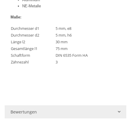
NE-Metalle
Maße:
Durchmesser d1
5 mm, e8
Durchmesser d2
5 mm, h6
Länge l2
30 mm
Gesamtlänge l1
75 mm
Schaftform
DIN 6535 Form HA
Zähnezahl
3
Bewertungen