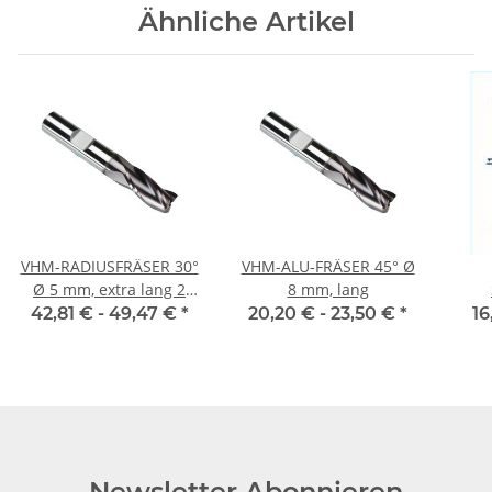
Ähnliche Artikel
VHM-RADIUSFRÄSER 30°
VHM-ALU-FRÄSER 45° Ø
Ø 5 mm, extra lang 2
8 mm, lang
Schneiden
Diam
42,81 € -
49,47 €
*
20,20 € -
23,50 €
*
16
Newsletter Abonnieren