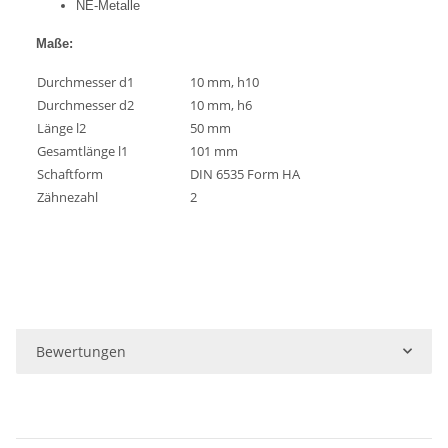
NE-Metalle
Maße:
Durchmesser d1
10 mm, h10
Durchmesser d2
10 mm, h6
Länge l2
50 mm
Gesamtlänge l1
101 mm
Schaftform
DIN 6535 Form HA
Zähnezahl
2
Bewertungen