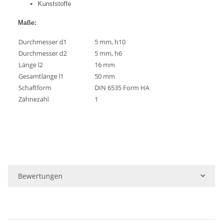
Kunststoffe
Maße:
Durchmesser d1
5 mm, h10
Durchmesser d2
5 mm, h6
Länge l2
16 mm
Gesamtlänge l1
50 mm
Schaftform
DIN 6535 Form HA
Zähnezahl
1
Bewertungen