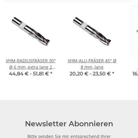
VHM-RADIUSFRÄSER 30°
VHM-ALU-FRÄSER 45° Ø
Ø 6 mm, extra lang 2
8 mm, lang
Schneiden
Diam
44,84 € -
51,81 €
*
20,20 € -
23,50 €
*
16
Newsletter Abonnieren
Bitte senden Sie mir entsprechend Ihrer