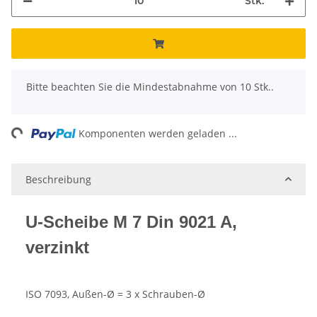
Stk.
x
Bitte beachten Sie die Mindestabnahme von 10 Stk..
ng...
Komponenten werden geladen ...
Beschreibung
U-Scheibe M 7 Din 9021 A,
verzinkt
ISO 7093, Außen-Ø = 3 x Schrauben-Ø