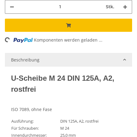
Stk.
ing...
Komponenten werden geladen ...
Beschreibung
U-Scheibe M 24 DIN 125A, A2,
rostfrei
ISO 7089, ohne Fase
Ausführung:
DIN 125A, A2, rostfrei
Für Schrauben:
M 24
Innendurchmesser:
25,0 mm