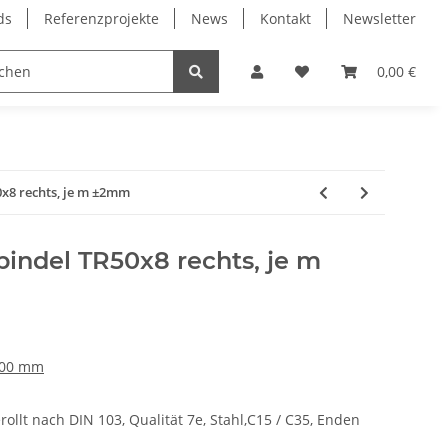
ds
Referenzprojekte
News
Kontakt
Newsletter
Frässpindeln
Lagertechnik
Lineartechnik
0,00 €
x8 rechts, je m ±2mm
indel TR50x8 rechts, je m
000 mm
ollt nach DIN 103, Qualität 7e, Stahl,C15 / C35, Enden