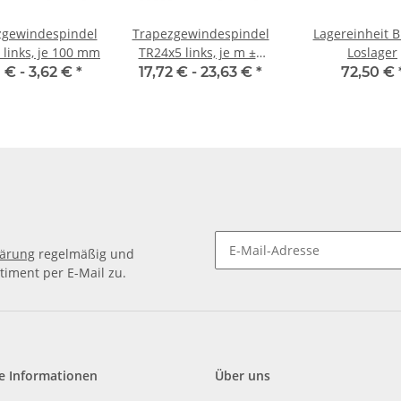
zgewindespindel
Trapezgewindespindel
Lagereinheit B
 links, je 100 mm
TR24x5 links, je m ±2
Loslager
mm
1 € -
3,62 €
*
17,72 € -
23,63 €
*
72,50 €
lärung
regelmäßig und
timent per E-Mail zu.
e Informationen
Über uns