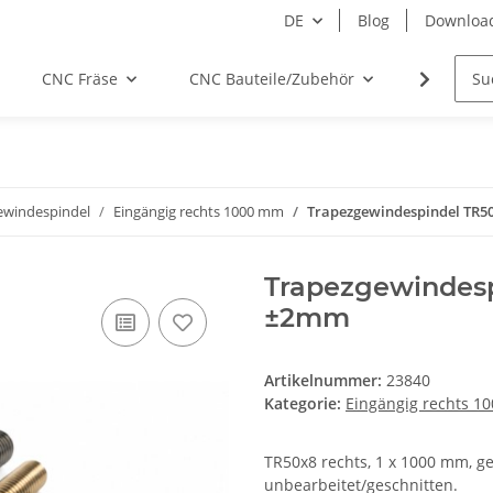
DE
Blog
Downloa
CNC Fräse
CNC Bauteile/Zubehör
Elektro
ewindespindel
Eingängig rechts 1000 mm
Trapezgewindespindel TR50
Trapezgewindesp
±2mm
Artikelnummer:
23840
Kategorie:
Eingängig rechts 1
TR50x8 rechts, 1 x 1000 mm, ger
unbearbeitet/geschnitten.