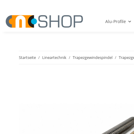
Alu-Profile
Startseite
Lineartechnik
Trapezgewindespindel
Trapezg