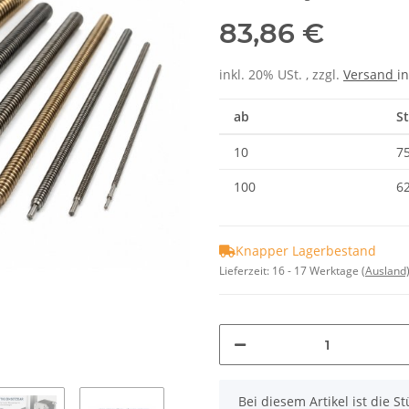
83,86 €
inkl. 20% USt. , zzgl.
Versand
in
ab
St
10
75
100
62
Knapper Lagerbestand
Lieferzeit:
16 - 17 Werktage
(Ausland
x
Bei diesem Artikel ist die Stü