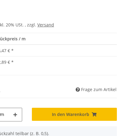
kl. 20% USt. , zzgl.
Versand
ückpreis / m
,47 €
*
,89 €
*
Frage zum Artikel
)
In den Warenkorb
m
ckzahl teilbar (z. B. 0,5).