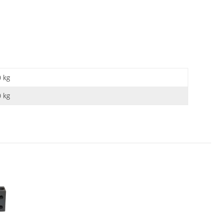
0 kg
0
kg