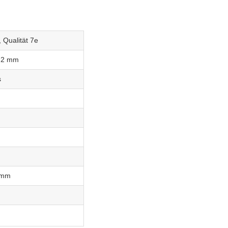
, Qualität 7e
,2 mm
s
2mm