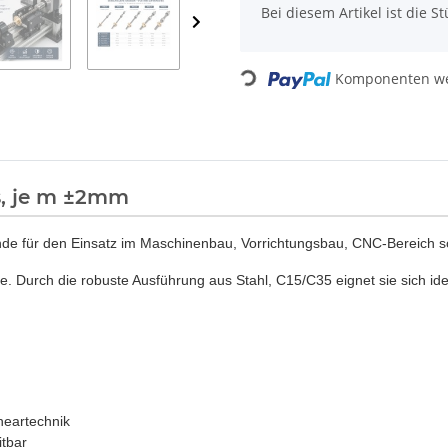
x
Bei diesem Artikel ist die Stü
Loading...
Komponenten wer
s, je m ±2mm
e für den Einsatz im Maschinenbau, Vorrichtungsbau, CNC-Bereich so
t 7e. Durch die robuste Ausführung aus Stahl, C15/C35 eignet sie sich i
neartechnik
itbar