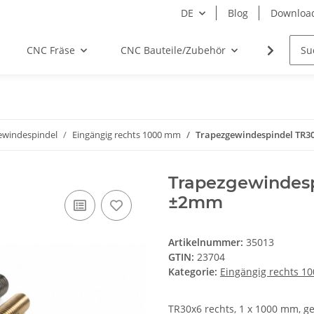
DE
Blog
Downloa
CNC Fräse
CNC Bauteile/Zubehör
Elektro
ewindespindel
Eingängig rechts 1000 mm
Trapezgewindespindel TR30
Trapezgewindesp
±2mm
Artikelnummer:
35013
GTIN:
23704
Kategorie:
Eingängig rechts 1
TR30x6 rechts, 1 x 1000 mm, ger