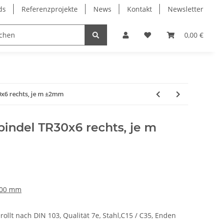
ds
Referenzprojekte
News
Kontakt
Newsletter
Frässpindeln
Lagertechnik
Lineartechnik
0,00 €
x6 rechts, je m ±2mm
indel TR30x6 rechts, je m
000 mm
ollt nach DIN 103, Qualität 7e, Stahl,C15 / C35, Enden