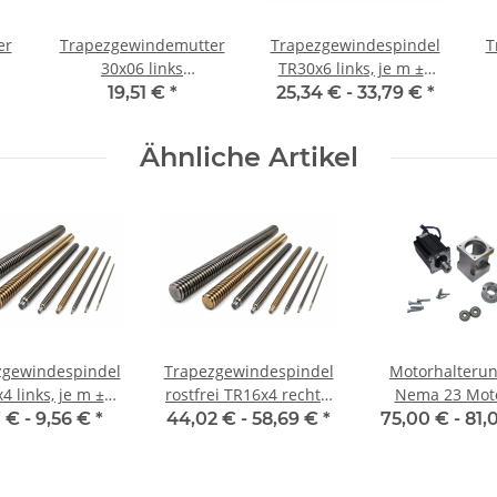
er
Trapezgewindemutter
Trapezgewindespindel
T
30x06 links
TR30x6 links, je m ±2
nd
Automatenstahl rund
mm
19,51 €
*
25,34 € -
33,79 €
*
Ähnliche Artikel
zgewindespindel
Trapezgewindespindel
Motorhalterun
4 links, je m ±2
rostfrei TR16x4 rechts,
Nema 23 Mot
mm
je m ±2 mm
7 € -
9,56 €
*
44,02 € -
58,69 €
*
75,00 € -
81,