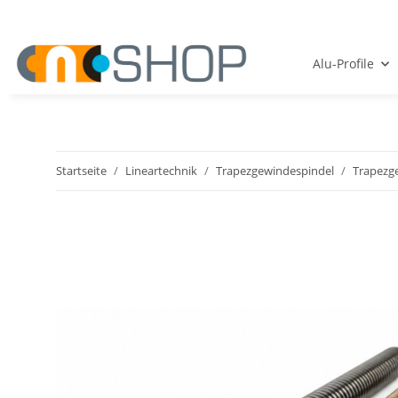
Alu-Profile
Startseite
Lineartechnik
Trapezgewindespindel
Trapezg