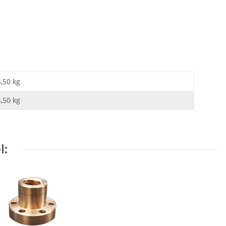
4,50 kg
4,50
kg
l: