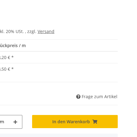
kl. 20% USt. , zzgl.
Versand
ückpreis / m
,20 €
*
,50 €
*
Frage zum Artikel
In den Warenkorb
m