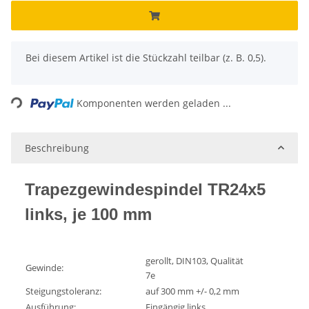
x
Bei diesem Artikel ist die Stückzahl teilbar (z. B. 0,5).
Loading...
Komponenten werden geladen ...
Beschreibung
Trapezgewindespindel TR24x5
links, je 100 mm
gerollt, DIN103, Qualität
Gewinde:
7e
Steigungstoleranz:
auf 300 mm +/- 0,2 mm
Ausführung:
Eingängig links