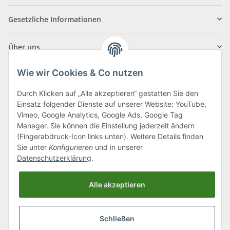
Gesetzliche Informationen
Über uns
Wie wir Cookies & Co nutzen
Durch Klicken auf „Alle akzeptieren“ gestatten Sie den
Einsatz folgender Dienste auf unserer Website: YouTube,
Klagenfurter Straße 29
Vimeo, Google Analytics, Google Ads, Google Tag
9556 Liebenfels
Manager. Sie können die Einstellung jederzeit ändern
(Fingerabdruck-Icon links unten). Weitere Details finden
Montag bis Donnerstag: 8:00 bis 16:30 Uhr
Sie unter
Konfigurieren
und in unserer
Freitag: 8:00 bis 12:00 Uhr
Datenschutzerklärung
.
Tel.:
0043 (0) 4262 50900
Alle akzeptieren
E-Mail:
office@cncshop.at
Schließen