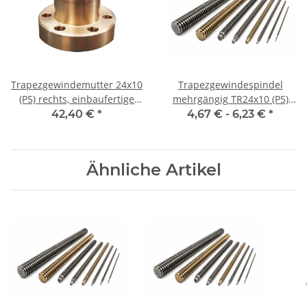
Trapezgewindemutter 24x10
Trapezgewindespindel
(P5) rechts, einbaufertige
mehrgängig TR24x10 (P5)
Flanschmutter RG7
rechts, je 100 mm
42,40 €
*
4,67 € -
6,23 €
*
Ähnliche Artikel