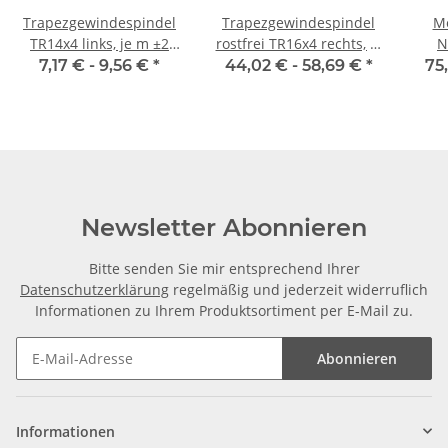
Trapezgewindespindel
Trapezgewindespindel
Mo
TR14x4 links, je m ±2
rostfrei TR16x4 rechts, je
N
mm
m ±2 mm
7,17 € -
9,56 €
*
44,02 € -
58,69 €
*
75
Newsletter Abonnieren
Bitte senden Sie mir entsprechend Ihrer
Datenschutzerklärung
regelmäßig und jederzeit widerruflich
Informationen zu Ihrem Produktsortiment per E-Mail zu.
Abonnieren
Informationen