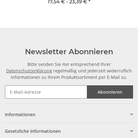
TR16x4 links, je m ±2mm
17,54 € -
23,39 €
*
Newsletter Abonnieren
Bitte senden Sie mir entsprechend Ihrer
Datenschutzerklärung
regelmäßig und jederzeit widerruflich
Informationen zu Ihrem Produktsortiment per E-Mail zu.
Abonnieren
Informationen
Gesetzliche Informationen