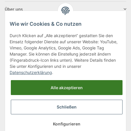
Über uns
Wie wir Cookies & Co nutzen
Durch Klicken auf „Alle akzeptieren“ gestatten Sie den
Einsatz folgender Dienste auf unserer Website: YouTube,
Klagenfurter Straße 29
Vimeo, Google Analytics, Google Ads, Google Tag
9556 Liebenfels
Manager. Sie können die Einstellung jederzeit ändern
(Fingerabdruck-Icon links unten). Weitere Details finden
Montag bis Donnerstag: 8:00 bis 16:30 Uhr
Sie unter
Konfigurieren
und in unserer
Freitag: 8:00 bis 12:00 Uhr
Datenschutzerklärung
.
Tel.:
0043 (0) 4262 50900
Alle akzeptieren
E-Mail:
office@cncshop.at
Schließen
* Alle Preise inkl. gesetzlicher USt., zzgl.
Versand
, zzgl.
Mindermengenzuschlag
Konfigurieren