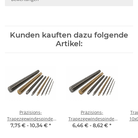
Kunden kauften dazu folgende
Artikel:
Präzisions-
Präzisions-
Tra
Trapezgewindespindel
Trapezgewindespindel
10x0
TR10x2 links, je m ±2mm
TR10x2 rechts, je m
7,75 € -
10,34 €
*
6,46 € -
8,62 €
*
±2mm