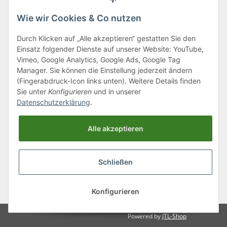
Wie wir Cookies & Co nutzen
Durch Klicken auf „Alle akzeptieren“ gestatten Sie den
Einsatz folgender Dienste auf unserer Website: YouTube,
Klagenfurter Straße 29
Vimeo, Google Analytics, Google Ads, Google Tag
9556 Liebenfels
Manager. Sie können die Einstellung jederzeit ändern
(Fingerabdruck-Icon links unten). Weitere Details finden
Montag bis Donnerstag: 8:00 bis 16:30 Uhr
Sie unter
Konfigurieren
und in unserer
Freitag: 8:00 bis 12:00 Uhr
Datenschutzerklärung
.
Tel.:
0043 (0) 4262 50900
Alle akzeptieren
E-Mail:
office@cncshop.at
Schließen
* Alle Preise inkl. gesetzlicher USt., zzgl.
Versand
, zzgl.
Mindermengenzuschlag
Konfigurieren
Powered by
JTL-Shop