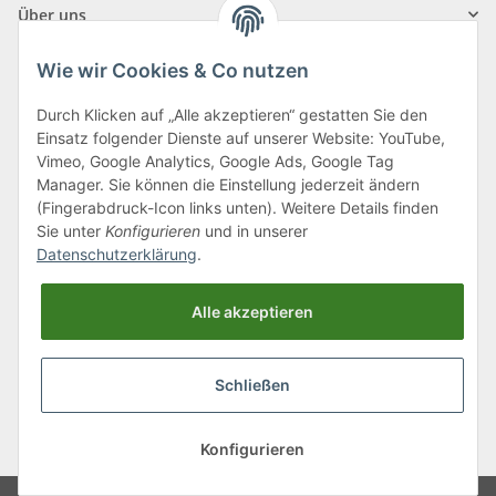
Über uns
Wie wir Cookies & Co nutzen
Durch Klicken auf „Alle akzeptieren“ gestatten Sie den
Einsatz folgender Dienste auf unserer Website: YouTube,
Klagenfurter Straße 29
Vimeo, Google Analytics, Google Ads, Google Tag
9556 Liebenfels
Manager. Sie können die Einstellung jederzeit ändern
(Fingerabdruck-Icon links unten). Weitere Details finden
Montag bis Donnerstag: 8:00 bis 16:30 Uhr
Sie unter
Konfigurieren
und in unserer
Freitag: 8:00 bis 12:00 Uhr
Datenschutzerklärung
.
Tel.:
0043 (0) 4262 50900
Alle akzeptieren
E-Mail:
office@cncshop.at
Schließen
* Alle Preise inkl. gesetzlicher USt., zzgl.
Versand
, zzgl.
Mindermengenzuschlag
Konfigurieren