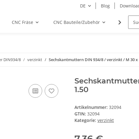
DE
Blog
Downloa
CNC Fräse
CNC Bauteile/Zubehör
Elektro
r DIN934/8
verzinkt
Sechskantmuttern DIN 934/8 / verzinkt / M 30 x 
Sechskantmuttern
1.50
Artikelnummer:
32094
GTIN:
32094
Kategorie:
verzinkt
7,36 €