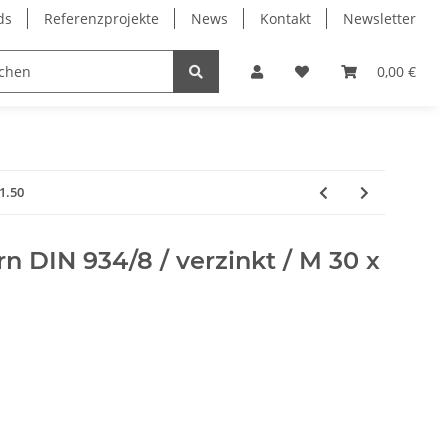
ds
Referenzprojekte
News
Kontakt
Newsletter
Frässpindeln
Lagertechnik
Lineartechnik
0,00 €
1.50
 DIN 934/8 / verzinkt / M 30 x