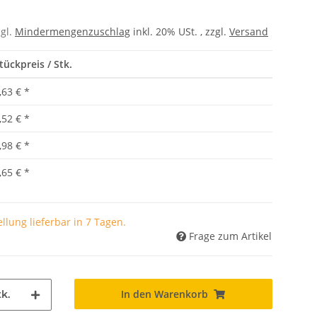
zgl.
Mindermengenzuschlag
inkl. 20% USt. , zzgl.
Versand
tückpreis / Stk.
,63 €
*
,52 €
*
,98 €
*
,65 €
*
llung lieferbar in 7 Tagen.
Frage zum Artikel
In den Warenkorb
k.