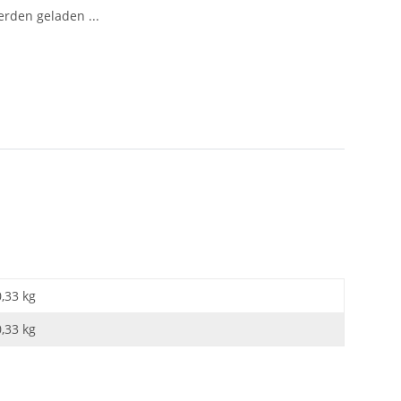
den geladen ...
0,33 kg
0,33
kg