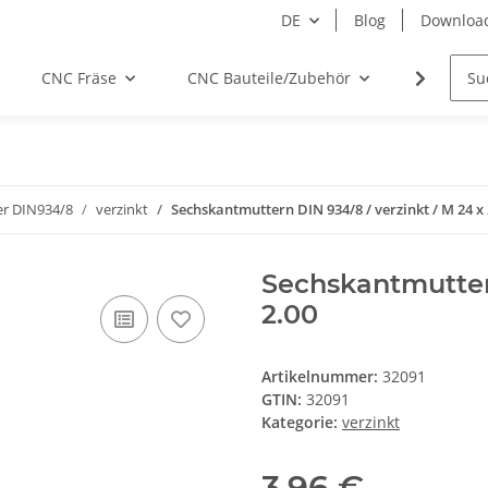
DE
Blog
Downloa
CNC Fräse
CNC Bauteile/Zubehör
Elektro
r DIN934/8
verzinkt
Sechskantmuttern DIN 934/8 / verzinkt / M 24 x 
Sechskantmuttern
2.00
Artikelnummer:
32091
GTIN:
32091
Kategorie:
verzinkt
3,96 €