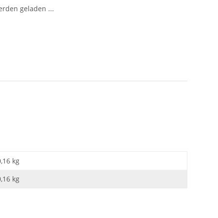
den geladen ...
0,16 kg
0,16
kg