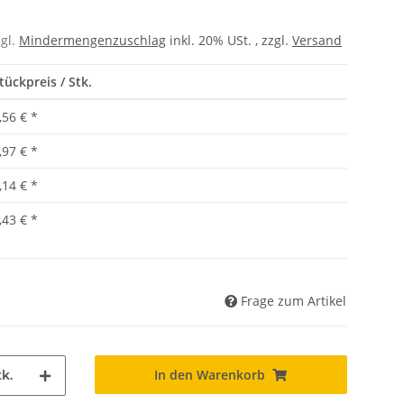
zgl.
Mindermengenzuschlag
inkl. 20% USt. , zzgl.
Versand
tückpreis / Stk.
,56 €
*
,97 €
*
,14 €
*
,43 €
*
Frage zum Artikel
In den Warenkorb
k.