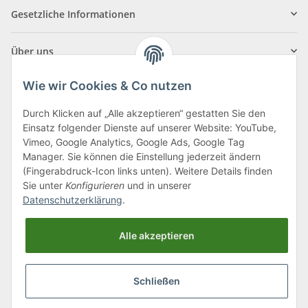
Gesetzliche Informationen
Über uns
Wie wir Cookies & Co nutzen
Durch Klicken auf „Alle akzeptieren“ gestatten Sie den
Einsatz folgender Dienste auf unserer Website: YouTube,
Klagenfurter Straße 29
Vimeo, Google Analytics, Google Ads, Google Tag
9556 Liebenfels
Manager. Sie können die Einstellung jederzeit ändern
(Fingerabdruck-Icon links unten). Weitere Details finden
Montag bis Donnerstag: 8:00 bis 16:30 Uhr
Sie unter
Konfigurieren
und in unserer
Freitag: 8:00 bis 12:00 Uhr
Datenschutzerklärung
.
Tel.:
0043 (0) 4262 50900
Alle akzeptieren
E-Mail:
office@cncshop.at
Schließen